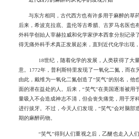
与东方相同，古代西方也有许多用于麻醉的草
后来，希波克拉底、盖伦等古希腊、古罗马名医也
外科学创始人宰赫拉威和化学家伊本西拿分别记录
得无痛外科手术真正发展起来，直到近代化学出现
18
世纪，随着化学的发展，人类获得了大
意。
1772
年，普利斯特里发现了一氧化二氮，而在
由此，戴维为一氧化二氮创造了
“
笑气
”
的别名，他
面的潜在益处的人。后来，
“
笑气
”
在美国逐渐被用
量吸入不会造成神志不清，但会丧失痛觉，用于牙
进行拔牙。不过，今天人们发现，
“
笑气
”
会对脑部
期的麻醉药物。
“
笑气
”
得到人们重视之后，乙醚也走入人