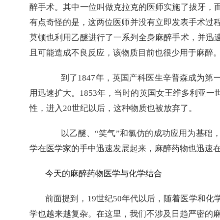
醉手术。其中一位叫做克拉克的医师实施了拔牙，
有点奇怪的是，这两位医师并没有立即发表手术过
莫顿也利用乙醚进行了一系列全身麻醉手术，并迅
且可能造成不良反应，该物质目前也很少用于麻醉
到了
1847
年，英国产科医生辛普森成为第
用迅速扩大。
1853
年，当时的英国女王维多利亚一
性，进入
20
世纪以后，这种物质也被放弃了。
以乙醚、
“
笑气
”
和氯仿的成功应用为基础
学在医学家的手中迅速发展起来，麻醉药物也迅速
今天的麻醉药物医学与化学结合
前面提到，
19
世纪
50
年代以后，随着医学和化
学也越来越复杂。在这里，我们不涉及日趋严密的