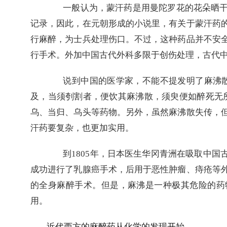
一般认为，蒙汗药是用曼陀罗花的花朵晒
记录，因此，在元朝形成的小说里，有关于蒙汗药
行麻醉，为士兵处理伤口。不过，这种药品并不安
行手术。外加中国古代外科多限于创伤处理，古代
说到中国的医学家，不能不提发明了麻沸
及，当须刳割者，便饮其麻沸散，须臾便如醉死无
乌、当归、乌头等药物。另外，虽然麻沸散失传，
汗药要复杂，也更加实用。
到
1805
年，日本医生华冈青洲在吸取中国
成功进行了乳腺癌手术，后用于恶性肿瘤、痔疮等
的全身麻醉手术。但是，麻沸是一种极其危险的药
用。
近代西方的麻醉药从化学的发现开始