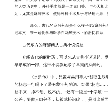
的人类历史中，外科手术就是一道鬼门关。与今天相
足，尤其是麻醉技术，使得外科手术几乎与酷刑无异。
那么，古代的麻醉药品是什么样子呢
?
麻醉药
过本文，来一窥化学与医学在麻醉技术上的密切联系。
古代东方的麻醉药从古典小说说起
介绍古代的麻醉药，可以先从古典小说说起。
早形成的一部。这部小说就记录了早期的麻醉药。
《水浒传》中，晁盖与吴用等人
“
智取生辰
的杨志一行喝下了带有蒙汗药的酒。结果
“
杨志
……
起不来、挣不动、说不的。
”
还有一段是
“
十字坡
”
一
公差，要做人肉包子，却被武松识破，于是引出后