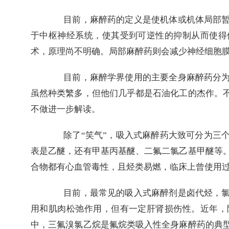
目前，麻醉药的定义是使机体或机体局部
于中枢神经系统，使其受到可逆性的抑制从而使得
术，原理尚不明确。局部麻醉药则会减少神经细胞
目前，麻醉学界使用的主要全身麻醉药分
虽然种类繁多，但他们几乎都是石油化工的杰作。
不做进一步解读。
除了
“
笑气
”
，吸入式麻醉药大致可分为三
表是乙醚，还有甲基丙基醚、二氟二氯乙基甲醚等
合物都有心血管毒性，且烃类易燃，临床上曾使用
目前，最常见的吸入式麻醉剂是卤代烃，
用和肌肉松弛作用，但有一定肝肾损伤性。近年，
中，三氟溴氯乙烷是氟烷类吸入性全身麻醉药的典