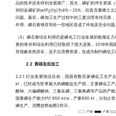
品的技术还未得到全面推广。其次，磷矿的伴生资源（
w
(P
O
)
8%
25%
州织金磷矿的
为
～
，但富含重稀土元
2
5
问题。最后，磷加工生产过程中的三废治理有待完善，
作用、磷石膏堆存等给一些地区造成了环保及安全问题
5
（
）磷石膏综合利用仍是磷化工行业发展的瓶颈
近几
2018
膏的堆存和综合利用已经取得了很大进展。
年我
存现象依然存在，这不仅浪费资源，也成为制约磷化工
2.2  黄磷及后加工
2.2.1
行业发展情况
目前，我国有数百家磷化工生产
kt
，已经成为世界最大的磷酸盐生产国，主要磷化工产
酸钠、六偏磷酸钠、三氯化磷、三氯氧磷等产品的产能
1 950 kt/a
890 kt
国黄磷生产能力约
，产量
，分别占世
2
磷生产、消费趋势如图
所示。