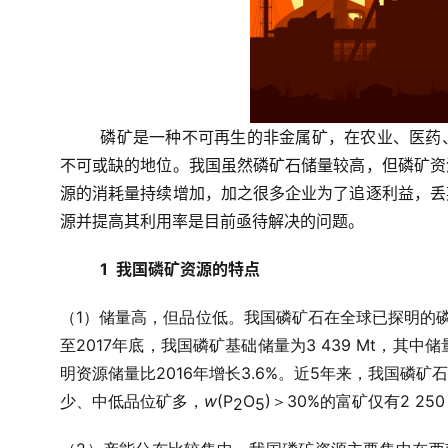
磷矿是一种不可再生的非金属矿，在农业、医药
不可或缺的地位。我国虽然磷矿石储量较高，但磷矿资
源的消耗量持续增加，加之很多企业为了追逐利益，丢
源并提高其利用率是目前亟待解决的问题。
1  
我国磷矿资源的特点
1
（
）储量高，但品位低。我国磷矿石在全球已探明的
2017
3 439 Mt
至
年底，我国磷矿基础储量为
，其中储
2016
3.6%
5
明资源储量比
年增长
。近
年来，我国磷矿石
w
(P
O
)
30%
2 250
少、中低品位矿多，
＞
的富矿仅有
2
5