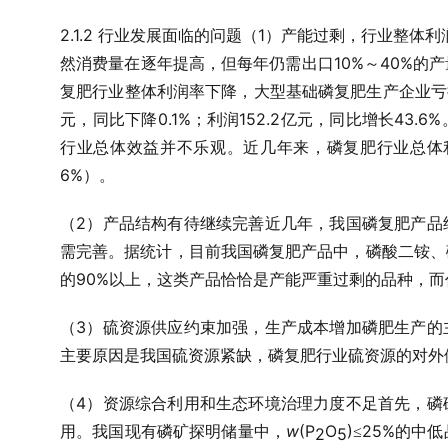
2.1.2
1
行业发展面临的问题
（
）产能过剩，行业整体利
10%
40%
然消费量在逐年提高，但每年仍需出口
～
的产
复肥行业整体利润率下降，大型基础磷复肥生产企业亏
0.1%
152.2
43.6%
元，同比下降
；利润
亿元，同比增长
行业总体效益并不乐观。近几年来，磷复肥行业总体
6%
）。
2
（
）产品结构有待继续完善
近几年，我国磷复肥产品
需完善。据统计，目前我国磷复肥产品中，磷酸二铵、
90%
的
以上，这类产品恰恰是产能严重过剩的品种，而
3
（
）硫资源供应约束加强，生产成本增加
磷肥生产的
主要原因是我国硫资源紧缺，磷复肥行业硫资源的对外
4
（
）资源综合利用和生态环境治理力度不足
首先，磷
w
(P
O
)
25%
用。我国现有磷矿探明储量中，
≤
的中低
2
5