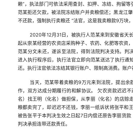
赖”，执法部门可依法采用查封、扣押、冻结、拘留等
范某拒还欠款，被法院冻结账户并卖粮偿还；黑龙江肇
不还款，强制执行卖粮还
“法官，这是我卖粮款9万块
2020年12月31日，被执行人范某来到安徽省
起从崇某经营的农资店采购种子、农药、化肥等农资，共
范某分文未还，遂诉至法院，得到法院判决支持。判
进入执行程序后，执行法官立即向范某送达了执行通知
还。执行法官依法冻结其银行账户、限制高消费。账户
当天，范某带着卖粮的9万元来到法院，提出余
作，双方达成分期履行的和解协议。
欠农资款迟迟不
名）找王明（化名）做担保，从李丽（化名）的店赊走
粮都卖完了，却迟迟不还钱，李丽一纸诉状将张平和
被告张平于本判决生效之日起7日内偿还原告李丽货款（
判决承担连带还款责任。