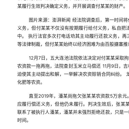
某履行生效判决确定义务，并开展调查付某某的财产。
图片来源：澎湃新闻
经法院调查后，第一时间将
义务，但付某某不仅没有按期履行给付义务，私自把
中。
执行法官多次打电话劝其主动履行还款义务，再
等法律制裁，但付某某始终以经济困难为由百般搪塞推
12月7日，五大连池法院依法决定对付某某采取
农资款一拖再拖，法院查封玉米立马偿还
11月9日
迫使其主动提出和解，一举解决农资赊销合同纠纷。
化肥等农资。
直至2019年，潘某尚拖欠张某某农资款5万余
应履行偿还义务，但他仍未履行。判决生效后，张某
联系了被执行人潘某，潘某并未强烈拒绝还款，只是一
时间。