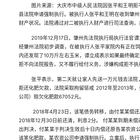
图片来源：大庆市中级人民法院
因张平和王明拒
县法院申请强制执行。被执行人张平和王明在收到肇州
财产状况。法院通过对二被执行人财产进行司法查询，共
2019年12月17日，肇州先法院执行局执行法
经肇州法院初步调查，在被执行人张平家院内有正在饲
内还发现了10万斤左右玉米，谭立成表示如果最终确
拒不向法院报告，又不履行给付义务，涉嫌构成拒不执
张平表示，第二天就让家人先送一万元钱去法院
拒还化肥欠款，法院采取拘留惩戒
2012年至201
公司）赊欠化肥款67052元。
2018年4月23日，该笔债务转移，由付某某
2018年12月30日前还清，利息2分。
付某某到期未偿
出判决，付某某于判决生效后十日内偿还原告某农资公司
该笔化肥款，某农资公司申请强制执行。立案后，执行