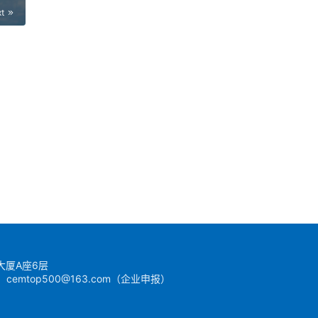
xt
.
大厦A座6层
） cemtop500@163.com（企业申报）