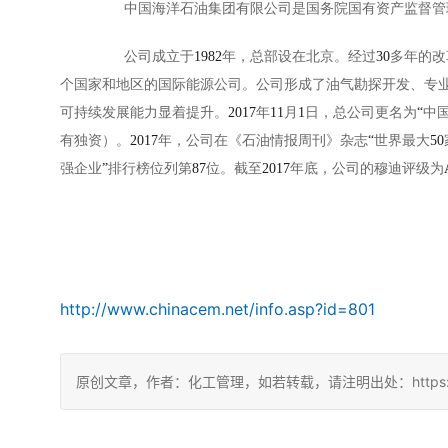
中国海洋石油集团有限公司是国务院国有资产监督管
公司成立于
1982
年，总部设在北京。经过
30
多年的改
个国家和地区的国际能源公司。公司形成了油气勘探开发、专
可持续发展能力显着提升。
2017
年
11
月
1
日，总公司更名为
“
中
有独资）。
2017
年，公司在《石油情报周刊》杂志
“
世界最大
50
强企业
”
排行榜位列第
87
位。截至
2017
年底，公司的穆迪评级为
http://www.chinacem.net/info.asp?id=801
原创文章，作者：化工管理，如若转载，请注明出处：https://chin