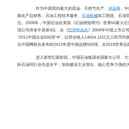
作为中国境内最大的原油、天然气生产、
供应商
，中
炼化产品销售、石油工程技术服务、
石油机械
加工制造、石油
2008
50
位。
年，中国石油在美国《石油情报周刊》世界
家大石
4
2009
强公司排名中居第
位，在《
巴菲特杂志
》
年中国上市公
“2011
500
”
14654.15
中国企业
强
中，以营业收入
亿元人民币列
2013
500
2018
点中国网联合发布的
年度中国品牌
强。在
世界品
进入新世纪新阶段，中国石油集团在国家大公司、大
际石油同行业先进水平，加快建设主业突出、核心竞争力强的