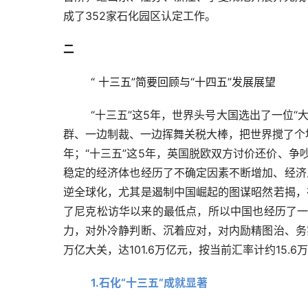
成了352家石化园区认定工作。
二
“ 十三五”简要回顾与“十四五”发展展望
“十三五”这5年，世界头号大国选出了一位“
群、一边制裁、一边挥舞关税大棒，把世界搅了个
年；“十三五”这5年，英国脱欧双方讨价还价、争
稳定的经济体也经历了不确定因素不断增加、经济止
逆全球化，尤其是遏制中国崛起的图谋昭然若揭，
了尼克松访华以来的最低点，所以中国也经历了一
力，对外冷静判断、沉着应对，对内励精图治、务
万亿大关，达101.6万亿元，按当前汇率计约15.
1.石化“十三五”成就显著