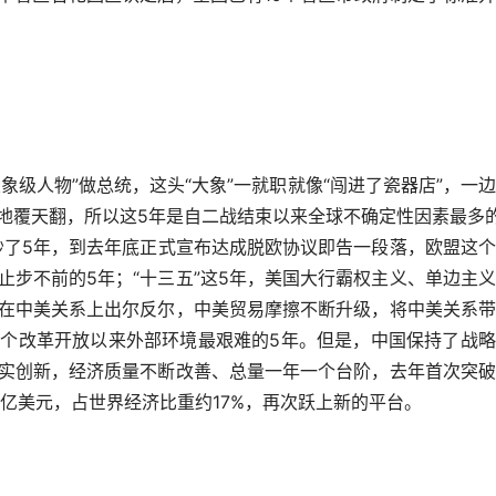
大象级人物”做总统，这头“大象”一就职就像“闯进了瓷器店”，一
地覆天翻，所以这5年是自二战结束以来全球不确定性因素最多
吵了5年，到去年底正式宣布达成脱欧协议即告一段落，欧盟这
步不前的5年；“十三五”这5年，美国大行霸权主义、单边主
在中美关系上出尔反尔，中美贸易摩擦不断升级，将中美关系带
个改革开放以来外部环境最艰难的5年。但是，中国保持了战略
实创新，经济质量不断改善、总量一年一个台阶，去年首次突破
6万亿美元，占世界经济比重约17%，再次跃上新的平台。