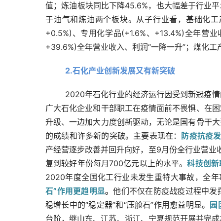
值；炼油板块同比下降45.6%，也大幅差于行业
于油气和炼油两个板块。从子行业看，基础化工产品全年
+0.5%)、专用化学品(+1.6%、+13.4%)全年
+39.6%)全年营业收入、利润“一降一升”；煤化工
2.石化产业创新发展又有新突破
2020年石化行业的经济运行因受到新冠疫
广大石化企业和干部职工在疫情面前不畏惧、在困
升级、一边加大力度创新驱动，无论是国有骨干大
的成绩和许多新的突破。主要表现在：
防疫抗疫
产经营逐步改善并回升向好，至9月份全行业营业收
复到较好年份每月700亿元以上的水平。
科技创新
2020年度全国化工行业未发生重特大事故，全年事
石”作用更趋明显
。
他们不仅在防疫战疫过程中发
稳增长中的“稳定器”和“压舱石”作用愈益明显。
园
台阶，继山东、江苏、浙江、宁夏规范开展并完成