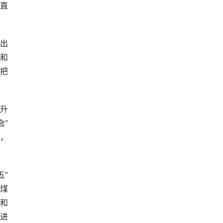
一直
提出
和
把
型升
会”
，
五”
代煤
化和
进