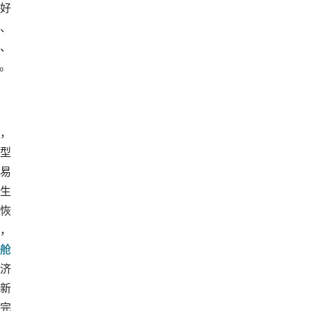
幅好
%、
%、
元。
是，
型
易
，生
额恢
，
压舱
济
新
并完