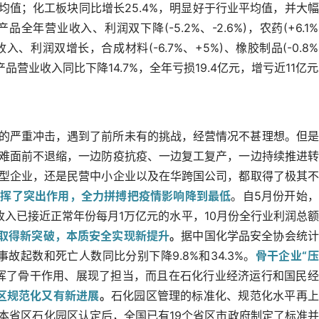
平均值；化工板块同比增长25.4%，明显好于行业平均值，并大
营业收入、利润双下降(-5.2%、-2.6%)，农药(+6.1
营业收入、利润双增长，合成材料(-6.7%、+5%)、橡胶制品(-0.8
产品营业收入同比下降14.7%，全年亏损19.4亿元，增亏近11亿
情的严重冲击，遇到了前所未有的挑战，经营情况不甚理想。但
难面前不退缩，一边防疫抗疫、一边复工复产，一边持续推进转
型企业，还是民营中小企业以及在华跨国公司，都取得了极其不
发挥了突出作用，全力拼搏把疫情影响降到最低
。自5月份开始
入已接近正常年份每月1万亿元的水平，10月份全行业利润总
取得新突破，本质安全实现新提升
。
据中国化学品安全协会统计
故起数和死亡人数同比分别下降9.8%和34.3%。
骨干企业“
挥了骨干作用、展现了担当，而且在石化行业经济运行和国民经
区规范化又有新进展
。
石化园区管理的标准化、规范化水平再上
本省区石化园区认定后，全国已有19个省区市政府制定了标准