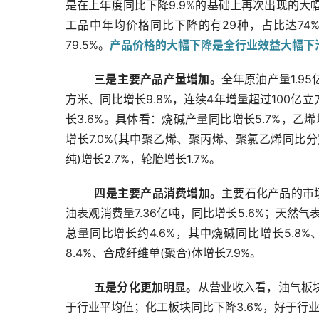
是在上年度同比下降9.9%的基础上再次出现的大
工品中年均价格同比下降的有29种，占比达74
79.5%。
产品价格的大幅下降是全行业效益大幅下
三是主要产品产量增加。
全年原油产量1.95
方米、同比增长9.8%，连续4年增量超过100亿立
长3.6%。具体看：烧碱产量同比增长5.7%，乙烯
增长7.0%(其中聚乙烯、聚丙烯、聚氯乙烯同比分别增
纯)增长2.7%，轮胎增长1.7%。
四是主要产品消费增加。
主要石化产品的市
油表观消费量7.36亿吨，同比增长5.6%；天然气
总量同比增长约4.6%，其中烧碱同比增长5.8%、
8.4%、合成纤维单(聚合)体增长7.9%。
五是分化更加明显。
从营业收入看，油气板块
于行业平均值；化工板块同比下降3.6%，好于行