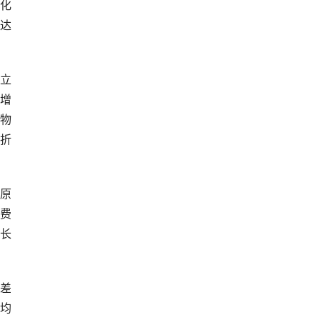
机化
比达
亿立
量增
聚物
(折
原
消费
增长
，差
平均