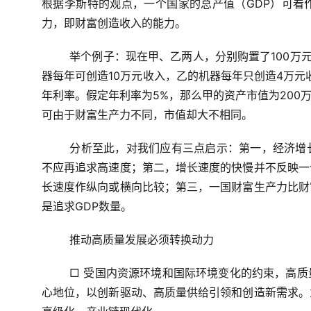
根据李斯特的观点，一个国家的总产值（
GDP
）可看
力，即财富创造收入的能力。
举个例子：现在甲、乙两人，分别购置了
100
万
器每年可创造
10
万元收入，乙的机器每年只创造
4
万元
年利率。假定年利率为
5%
，那么甲的资产市值为
200
可由于财富生产力不同，市值却大不相同。
分析至此，对我们应有三点启示：第一，经济增
不应再追求高速度；第二，增长速度的快慢并不反映一
长速度作纵向或横向比较；第三，一国财富生产力比财
是追求
GDP
数量。
推动高质量发展必须转换动力
□ 受国内资源环境和国际环境变化的约束，高
心地位，以创新驱动、高质量供给引领和创造新需求。