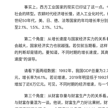
事实上，西方工业国家的现实已印证了这一点。
社会的转型。农耕时代经济增长慢，进入工业化时代，
世纪
50
年代，美、日、德、法等国家的年均增长率分别
至
2.1%
、
1.5%
、
2.1%
、
1.2%
。
第二个角度：从增长速度与国家经济实力的关系
会越大，国家经济实力也就越强。若仅就当期看，这样
的判断却是错的。要知道，不同时期的增长速度，其高
速度”的误导。
请看下面两组数据：
1992
年，我国
GDP
总量为
2.
元，增长率为
6.1%
。若论增速，
2019
年明显低于
1992
增加了近
6
万亿元。可见，不同时期的经济增速，与一
第三个角度：从财富存量与财富生产力的关系看
与财富存量混为一谈。他说，财富生产力好比果树，财