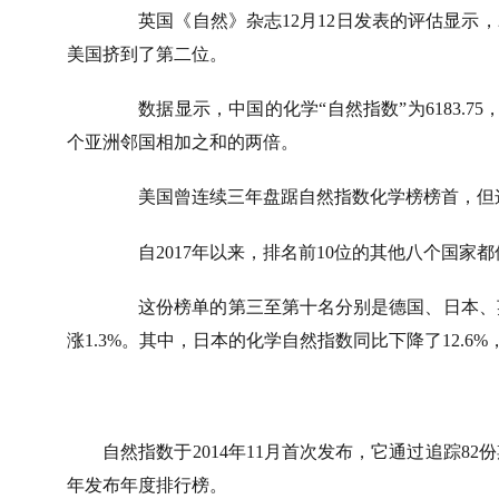
英国《自然》杂志
12
月
12
日发表的评估显示，
美国挤到了第二位。
数据显示，中国的化学“自然指数”为
6183.75
个亚洲邻国相加之和的两倍。
美国曾连续三年盘踞自然指数化学榜榜首，但
自
2017
年以来，排名前
10
位的其他八个国家都
这份榜单的第三至第十名分别是德国、日本、
涨
1.3%
。其中，日本的化学自然指数同比下降了
12.6%
自然指数于
2014
年
11
月首次发布，它通过追踪
82
份
年发布年度排行榜。