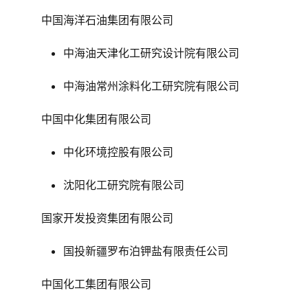
中国海洋石油集团有限公司
中海油天津化工研究设计院有限公司
中海油常州涂料化工研究院有限公司
中国中化集团有限公司
中化环境控股有限公司
沈阳化工研究院有限公司
国家开发投资集团有限公司
国投新疆罗布泊钾盐有限责任公司
中国化工集团有限公司