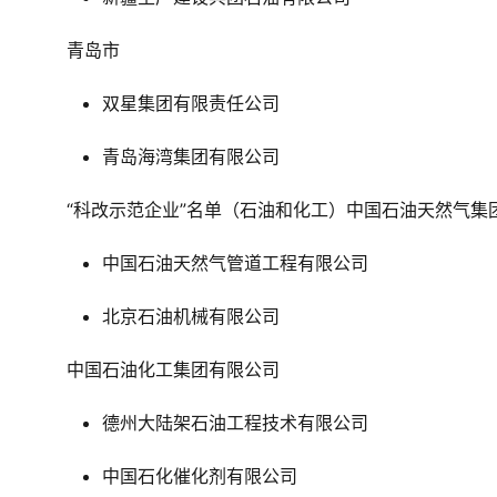
青岛市
双星集团有限责任公司
青岛海湾集团有限公司
“科改示范企业”名单（石油和化工）中国石油天然气集
中国石油天然气管道工程有限公司
北京石油机械有限公司
中国石油化工集团有限公司
德州大陆架石油工程技术有限公司
中国石化催化剂有限公司