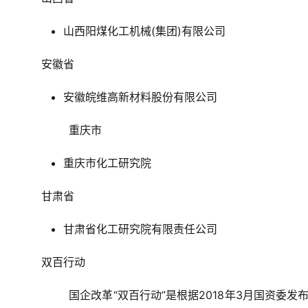
山西阳煤化工机械(集团)有限公司
安徽省
安徽皖维高新材料股份有限公司
重庆市
重庆市化工研究院
甘肃省
甘肃省化工研究院有限责任公司
双百行动
国企改革“双百行动”是根据2018年3月国资委