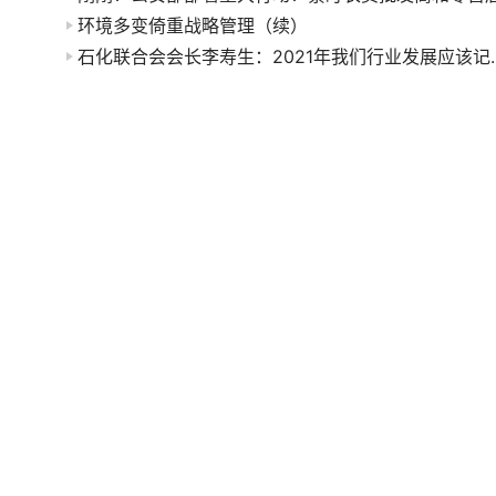
环境多变倚重战略管理（续）
石化联合会会长李寿生：