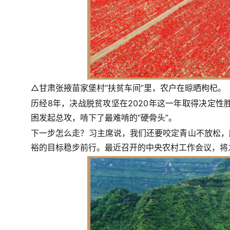
△甘肃张掖苗家堡村“扶贫车间”里，农户在晾晒枸杞。
历经8年，决战脱贫攻坚在2020年这一年取得决定性
困发起总攻，
啃下了最难啃的“硬骨头
”。
下一步怎么走？习主席说，我们还要咬定青山不放松，
裕的目标稳步前行。最近召开的中央农村工作会议，将之