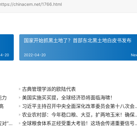
hinacem.net/1766.html
国家开始抓黑土地了？首部东北黑土地白皮书发布
04-20
2022-04-20
Ne
古典管理学派的欧陆代表
能力
美国实施买买提，全球经济恐将面临海啸！
高
习近平主持召开中央全面深化改革委员会第十八次会议强调 完整准确全面贯彻
农业农村部：今年稳口粮、大豆，扩两地玉米
清华大学教授魏飞：我们需要更具颠覆性的技术应对“双碳”问题
全球粮食体系正经受重大考验！这