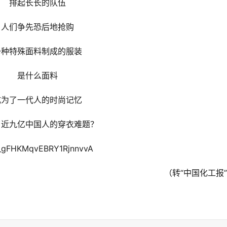
排起长长的队伍
人们争先恐后地抢购
一种特殊面料制成的服装
是什么面料
成为了一代人的时尚记忆
了近九亿中国人的穿衣难题？
_gFHKMqvEBRY1RjnnvvA
（转“中国化工报