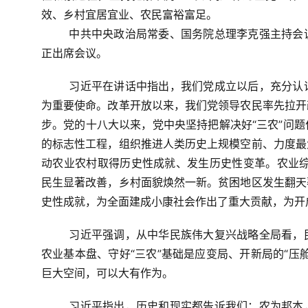
效、乡村宜居宜业、农民富裕富足
。
中共中央政治局常委、国务院总理李克强主持会
正出席会议。
习近平在讲话中指出，我们党成立以后，充分认
为重要使命。改革开放以来，我们党领导农民率先拉开
步。党的十八大以来，
党中央坚持把解决好“三农”问
的标志性工程，
组织推进人类历史上规模空前、力度最
动农业农村取得历史性成就、发生历史性变革。
农业
民生显著改善，乡村面貌焕然一新。贫困地区发生翻天
史性成就，
为全面建成小康社会作出了重大贡献，为开
习近平强调，
从中华民族伟大复兴战略全局看，
农业基本盘、守好“三农”基础是应变局、开新局的“压
巨大空间，可以大有作为。
习近平指出，历史和现实都告诉我们：
农为邦本