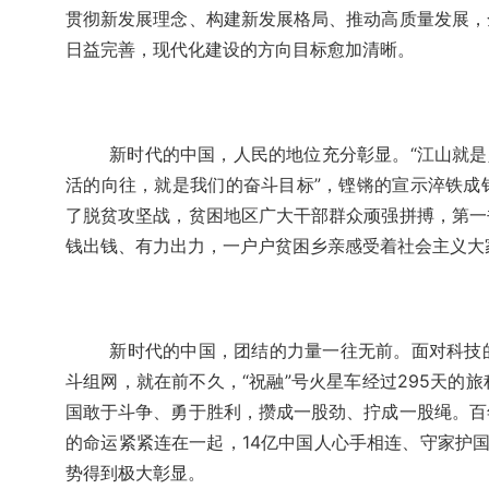
贯彻新发展理念、构建新发展格局、推动高质量发展，
日益完善，现代化建设的方向目标愈加清晰。
新时代的中国，人民的地位充分彰显。“江山就是
活的向往，就是我们的奋斗目标”，铿锵的宣示淬铁成
了脱贫攻坚战，贫困地区广大干部群众顽强拼搏，第一
钱出钱、有力出力，一户户贫困乡亲感受着社会主义大
新时代的中国，团结的力量一往无前。面对科技
斗组网，就在前不久，“祝融”号火星车经过295天的
国敢于斗争、勇于胜利，攒成一股劲、拧成一股绳。百
的命运紧紧连在一起，14亿中国人心手相连、守家护
势得到极大彰显。