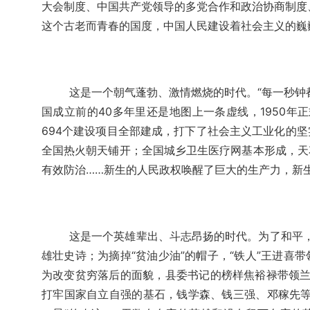
大会制度、中国共产党领导的多党合作和政治协商制度、
这个古老而青春的国度，中国人民建设着社会主义的巍
这是一个朝气蓬勃、激情燃烧的时代。“每一秒钟
国成立前的40多年里还是地图上一条虚线，1950年正
694个建设项目全部建成，打下了社会主义工业化的
全国热火朝天铺开；全国城乡卫生医疗网基本形成，天
有效防治……新生的人民政权唤醒了巨大的生产力，新
这是一个英雄辈出、斗志昂扬的时代。为了和平，
雄壮史诗；为摘掉“贫油少油”的帽子，“铁人”王进喜带
为改变贫穷落后的面貌，县委书记的榜样焦裕禄带领兰考
打牢国家自立自强的基石，钱学森、钱三强、邓稼先等