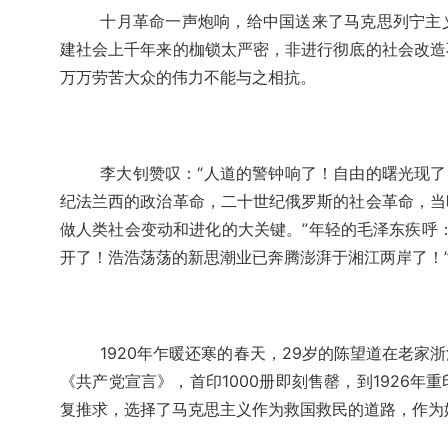
十月革命一声炮响，给中国送来了马克思列宁主
建社会上千年来的枷锁太严密，非进行彻底的社会改造
万万劳苦大众的伟力不能与之相抗。
李大钊赞叹：“人道的警钟响了！自由的曙光现了
纪法兰西的政治革命，二十世纪俄罗斯的社会革命，当
做人类社会变动和进化的大关键。”年轻的毛泽东疾呼
开了！浩浩荡荡的新思潮业已奔腾澎湃于湘江两岸了！
1920年乍暖还寒的春天，29岁的陈望道在老
《共产党宣言》，首印1000册即刻售罄，到1926年
复推求，选择了马克思主义作为救国救民的道路，作为