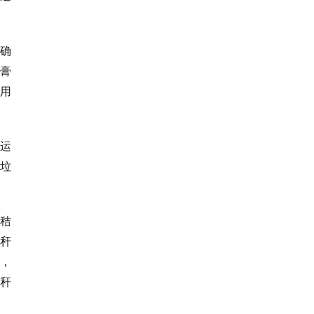
确
膏
用
运
垃
秸
秆
，
秆