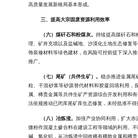
高质量发展新格局基本形成。
三、提高大宗固废资源利用效率
（六）煤矸石和粉煤灰。
持续提高煤矸石和
理、矿井充填以及盐碱地、沙漠化土地生态修复等
饰装修材料等绿色建材，在风险可控前提下深入推
推广。
（七）尾矿（共伴生矿）。
稳步推进金属尾
粒、干混砂浆等砂源替代材料和胶凝回填利用，
属、稀贵金属等共伴生矿产资源综合开发利用和有
法依规推动已闭库尾矿库生态修复，未经批准不得
（
八）冶炼渣。
加强产业协同利用，扩大赤
微粉作混凝土掺合料在建设工程等领域的利用。不
碱、氧化铝，从冶炼渣中回收稀有稀散金属和稀贵