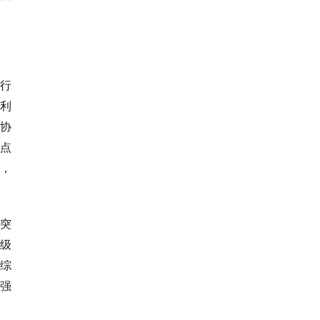
山行
化利
业协
点
用，
突
级
综
强