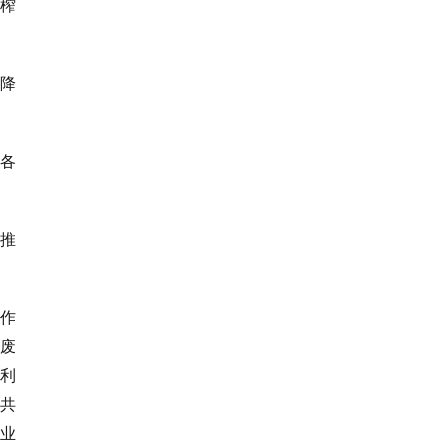
榨
降
各
推
农作
固废
利
共
业