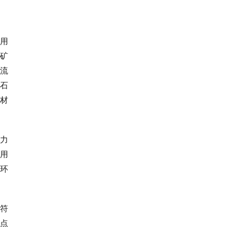
用
矿
流
石
材
力
用
环
符
点