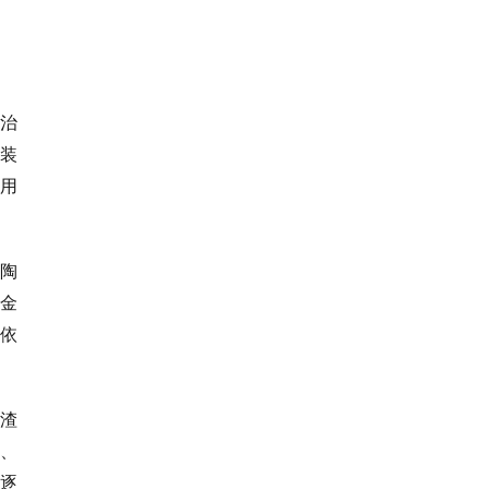
治
装
用
陶
金
依
渣
、
逐