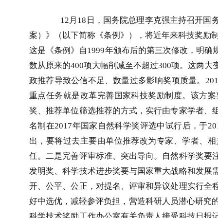
12
月
18
日，国务院总理李克强主持召开国
案）》（以下简称《条例》），将近年来科技奖励
这是《条例》自
1999
年颁布后的第三次修改，明确
数从原来的
400
项大幅削减至不超过
300
项。这两大
政推荐导致公信不足、数量过多影响奖项质量。
20
重点任务就是改革完善国家科技奖励制度。该方案
奖、推荐单位筛选推荐的方式，实行由专家学者、
名制在
2017
年国家自然科学奖评选中试行后，于
20
出，要将过去主要由单位推荐改为专家、学者、相
任。二是完善评审标准、突出导向。自然科学奖要
发明奖、科学技术进步奖要与国家重大战略和发展
开、公平、公正，对提名、评审和异议处理实行全
好中选优，减轻参评负担，营造科研人员潜心研究
科学技术奖励工作办公室有关负责人接受科技日报