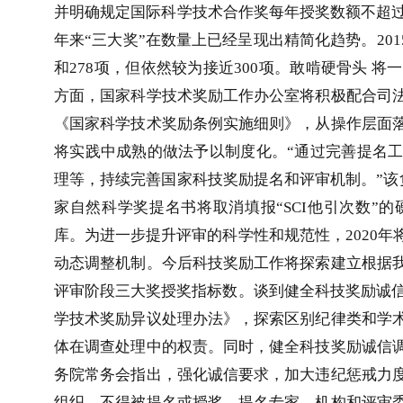
并明确规定国际科学技术合作奖每年授奖数额不超
年来“三大奖”在数量上已经呈现出精简化趋势。
201
和
278
项，但依然较为接近
300
项。敢啃硬骨头 将
方面，国家科学技术奖励工作办公室将积极配合司
《国家科学技术奖励条例实施细则》，从操作层面
将实践中成熟的做法予以制度化。“通过完善提名
理等，持续完善国家科技奖励提名和评审机制。”该
家自然科学奖提名书将取消填报“
SCI
他引次数”的
库。为进一步提升评审的科学性和规范性，
2020
年
动态调整机制。今后科技奖励工作将探索建立根据
评审阶段三大奖授奖指标数。谈到健全科技奖励诚
学技术奖励异议处理办法》，探索区别纪律类和学
体在调查处理中的权责。同时，健全科技奖励诚信
务院常务会指出，强化诚信要求，加大违纪惩戒力
组织，不得被提名或授奖。提名专家、机构和评审