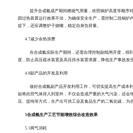
提升合成氨成产期间燃烧气用量，依照锅炉高度等顺序
因过热装置运行效果不佳，为确保安全生产，需控制二段锅炉
提下，还应调整炉子烧嘴，稳定自身负荷量。
4.7
减少余热浪费
在合成氨实际生产期间，还需合理控制副线闸开度，得
度，防止高压疏水装置及高压排水装置泄露，降低生产事故发
4.8
副产品的开发及利用
做好合成氨副产品开发利用工作，可切实提高生产成本
如将此些气体排入到室外，不仅会造成严重的大气污染，还会
压、提纯等方式，生产出可供工业及食品生产的二氧化碳，为
5
合成氨生产工艺节能增效综合改造效果
5.1
两气消耗