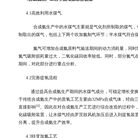
4.1
高效利用水煤气
合成氨生产中的水煤气主要就是气化剂所制取的煤气，
制取出的煤气，包括上下两个吹加氮制气环节；半水煤气符合
氮气可增加合成氨原料气输送期间的动力消耗量，同时
氮气吸附损耗量过大，二氧化碳回收率较低。同时，部分氮气
期间，对此部分进行重点分析。
4.2
完善提氢流程
通过提高合成氨生产期间的水煤气成分，可稳定增长变
于传统合成氨生产中的质氢工艺主要由
32MPa
合成气体，经由
[4]
直接影响
。因此在对合成氨生产工艺进行综合改造的过程中
化碳吸附装置，让水煤气经由罗茨鼓风机加压后进入到提氢装
分离，提升合成氨生产效率。
4.3
转变加氮工艺