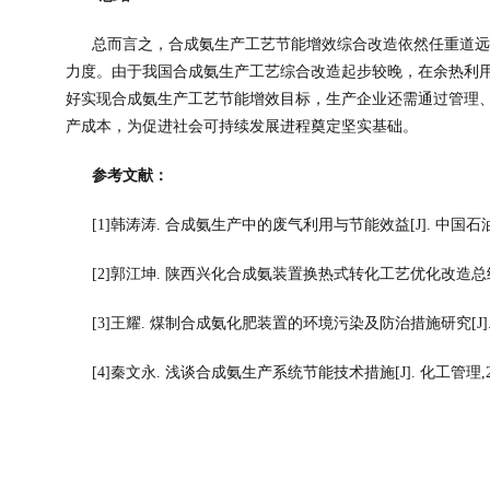
总而言之，合成氨生产工艺节能增效综合改造依然任重道远
力度。由于我国合成氨生产工艺综合改造起步较晚，在余热利
好实现合成氨生产工艺节能增效目标，生产企业还需通过管理
产成本，为促进社会可持续发展进程奠定坚实基础。
参考文献：
[1]
韩涛涛
. 
合成氨生产中的废气利用与节能效益
[J]. 
中国石
[2]
郭江坤
. 
陕西兴化合成氨装置换热式转化工艺优化改造总
[3]
王耀
. 
煤制合成氨化肥装置的环境污染及防治措施研究
[J]
[4]
秦文永
. 
浅谈合成氨生产系统节能技术措施
[J]. 
化工管理
,