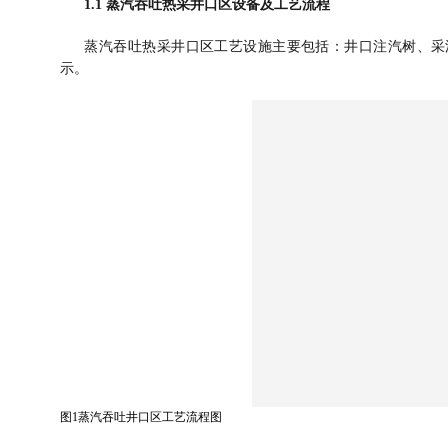
1.1 
蒸汽吞吐热采井口区设备及工艺流程
蒸汽吞吐热采井口区工艺设施主要包括：井口注汽树、采
示。
图
1
蒸汽吞吐井口区工艺流程图