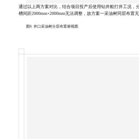
通过以上两方案对比，结合项目投产后使用钻井船打井工况，
槽间距
2000mm
×
2000mm
无法调整，故方案一采油树同层布置无
图
6  
井口采油树分层布置俯视图