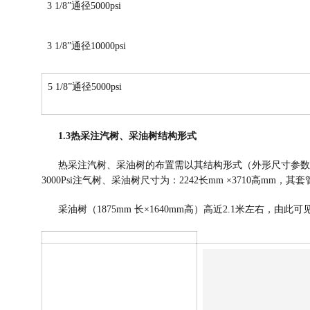
3 1/8”
通径
5000psi
3 1/8”
通径
10000psi
5 1/8”
通径
5000psi
1.3
热采注汽树、采油树结构形式
热采注汽树、采油树的布置需以其结构形式（外形尺寸参
3000Psi
注气树、采油树尺寸为：
2242
长
mm 
×
3710
高
mm
，其套
采油树（
1875mm 
长
×
1640mm
高）高近
2.1
米左右，由此可