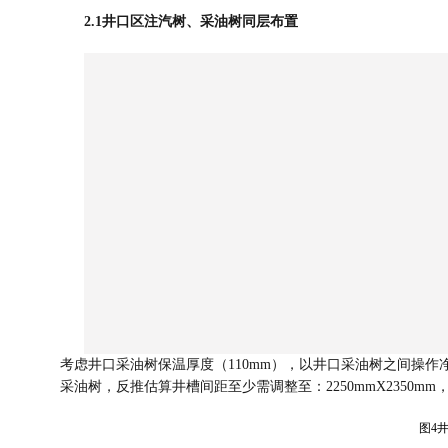
2.1
井口区注汽树、采油树同层布置
考虑井口采油树保温厚度（
110mm
），以井口采油树之间操作
采油树，反推估算井槽间距至少需调整至：
2250mmX2350mm
图
4