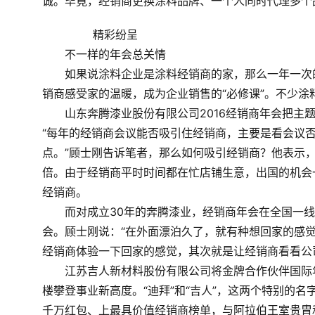
诚。毕竟，经销商更换涂料品牌、一个人同时代理多个
	　　精彩纷呈
　　不一样的年会总关情
　　如果说涂料企业是涂料经销商的家，那么一年一次
销商感受家的温暖，成为企业销售的“必修课”。不少
　　山东奔腾漆业股份有限公司2016经销商年会把主题
“每年的经销商会议能否吸引住经销商，主要是看会议
点。”顾士刚告诉笔者，那么如何吸引经销商？他表示
倍。由于经销商平时时间都在忙店铺生意，出国的机会
经销商。
　　而对成立30年的奔腾漆业，经销商年会在全国一
会。顾士刚说：“在外面漂泊久了，就有种想回家的感觉
经销商体验一下回家的感觉，其次就是让经销商看看公
　　江苏吉人新材料股份有限公司将金牌合作伙伴国际
楼攀登事业新高度。“迪拜”和“吉人”，这两个特别的
千万红包、上最具价值经销商榜单，与阿拉伯王室贵胄