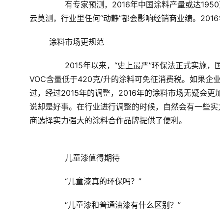
	　　有专家预测，
2016
年中国涂料产量或达
1950
云莫测，行业里任何“动静”都会影响经销商业绩。
2016
	涂料市场更规范 　　 
2015
年以来，“史上最严”环保法正式实施，
VOC
含量低于
420
克
/
升的涂料可免征消费税。如果企
过，经过
2015
年的调整，
2016
年的涂料市场无疑会更
说却是好事。在行业进行调整的时候，自然会有一些实
商选择实力强大的涂料合作品牌提供了便利。
	　　儿童漆值得期待 　　 
	　　“儿童漆真的环保吗？” 
	　　“儿童漆和普通油漆有什么区别？” 