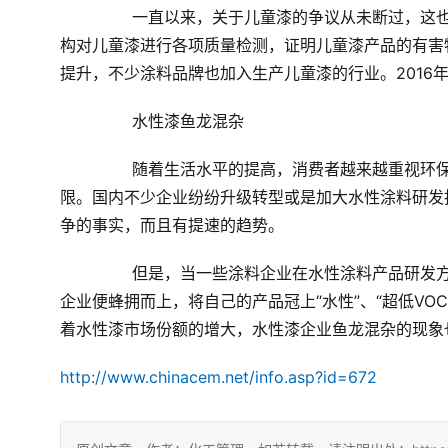
	　　一直以来，关于儿童漆的争议从未断过，这
构对儿童漆进行各项质量检测，证明儿童漆产品的有害
提升，不少涂料品牌也加入生产儿童漆的行业。
2016
年
	　　水性漆鱼龙混杂 　　 
	　　随着生活水平的提高，消费者越来越重视环保、健康，水性涂料市场也受到越来越多的关注，可谓商机无
限。国内不少企业纷纷升级转型或是加大水性涂料研发
争的事实，而且有提速的趋势。 
	　　但是，当一些涂料企业在水性涂料产品研发方面投入了大量的人力和财力，并取得一定成果的时候，很多
企业便蜂拥而上，将自己的产品冠上“水性”、“超低
VOC
着水性漆市场份额的增大，水性漆企业鱼龙混杂的现象
http://www.chinacem.net/info.asp?id=672