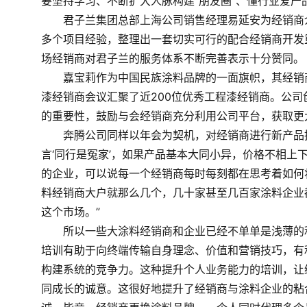
要坚持学习、不断扩大人脉构建“朋友圈”、懂行业爱产
　　君子兰集团总部上海公司销售经理易延安为经销商
多个项目经验，整理出一套切实可行的配合经销商开发
场经销商对君子兰的服务体系不断完善表示十分赞同。
　　嘉宝莉作为中国民族涂料品牌的一面旗帜，其经销商年
漆经销商会议汇聚了近200位优秀工程漆经销商。公
的重要性，鼓励与会经销商充分利用公司平台，获取更
　　奔腾公司同样以年会为契机，对经销商进行新产品
言‘同行是冤家’，如果产品基本大同小异，价格不相上
的企业，可以说每一个经销商每时每刻都在思考着如何
料经销商大户就那么几个，几十家甚至几百家涂料企业
这个市场。”
　　所以一些大涂料经销商和企业已经不单单是浅薄的
培训有助于向终端传输自身理念、价值和营销技巧，有
构建系统的竞争力。这种提升个人业务能力的培训，让
同成长的诚意。这很好地提升了经销商与涂料企业的粘