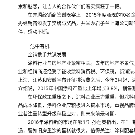
崇和魅惑，让吉人的合作伙伴们着实疯狂了一把。
　　在奔腾经销商答谢晚宴上，2015年度涌现的10名
秀经销商颁发了奖牌与奖品，并举办君子兰上海公司新
停，感动不断。
	危中有机
　　企销携手共谋发展
　　涂料行业与房地产业紧密相关。去年房地产不景气，
业和经销商还经受了征收涂料消费税、环保税，新消法
上海、江苏和安徽宣布开征排污费之后，今年3月起，湖
介绍说，2015年中国涂料产量比上年增长3.8%，销售额
　　在环保政策重压之下，涂料企业压力重重，但涂料
品成本降低，涂料企业应积极进入资本市场，重视品牌
业若注重转型升级积极应对，则未来前景可期。
　　2016年涂料新的市场在哪里？孙莲英指出，在“
遇，譬如旧房重涂的蛋糕就很大，值得关注；涂料配套