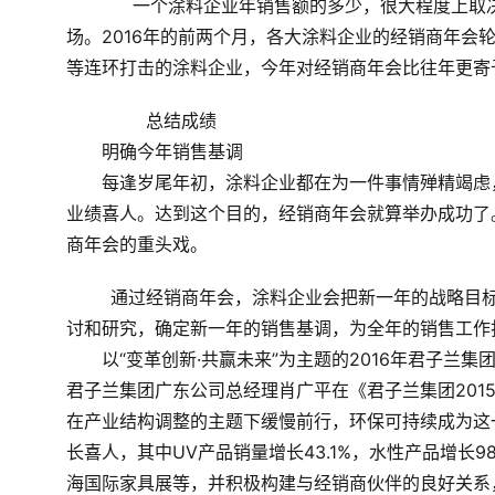
	    一个涂料企业年销售额的多少，很大程度上取决于能否正确选择经销商，抓住好的经销商就等于拥有了市
场。2016年的前两个月，各大涂料企业的经销商年会
等连环打击的涂料企业，今年对经销商年会比往年更寄
	　　总结成绩
　　明确今年销售基调
　　每逢岁尾年初，涂料企业都在为一件事情殚精竭虑
业绩喜人。达到这个目的，经销商年会就算举办成功了
商年会的重头戏。
	通过经销商年会，涂料企业会把新一年的战略目标传递给经销商，并将全年的销售政策与经销商进行具体的探
讨和研究，确定新一年的销售基调，为全年的销售工作
　　以“变革创新·共赢未来”为主题的2016年君子兰
君子兰集团广东公司总经理肖广平在《君子兰集团2015
在产业结构调整的主题下缓慢前行，环保可持续成为这
长喜人，其中UV产品销量增长43.1%，水性产品增长
海国际家具展等，并积极构建与经销商伙伴的良好关系