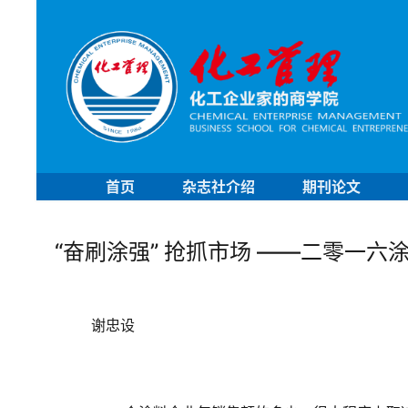
首页
杂志社介绍
期刊论文
“奋刷涂强” 抢抓市场 ——二零一
	谢忠设