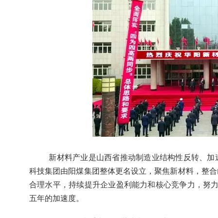
新材料产业是山西省推动制造业结构性反转、加
科技集团由阳煤集团整体更名设立，聚焦新材料，整合
合理水平，持续提升企业盈利能力和核心竞争力，努力做
五年的加速度。