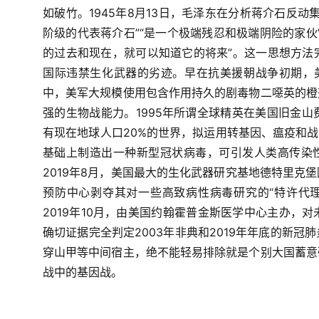
如破竹。
1945
年
8
月
13
日，毛泽东在分析蒋介石反动集
阶级的代表蒋介石”“是一个极端残忍和极端阴险的家伙
的过去和现在，就可以知道它的将来”。这一思想方法
国际违禁生化武器的劣迹。早在抗美援朝战争初期，
中，美军大规模使用包含作用持久的剧毒物二噁英的橙
强的生物战能力。
1995
年所谓全球精英在美国旧金山
有现在地球人口
20%
的世界，拟运用转基因、瘟疫和战
基础上制造出一种新型冠状病毒，可引发人类高传染
2019
年
8
月，美国最大的生化武器研究基地德特里克堡
预防中心剥夺其对一些高致病性病毒研究的“特许代
2019
年
10
月，由美国约翰霍普金斯医学中心主办，对
确切证据完全判定
2003
年非典和
2019
年年底的新冠肺
穿山甲等中间宿主，绝不能轻易排除就是个别大国蓄意
战中的基因战。