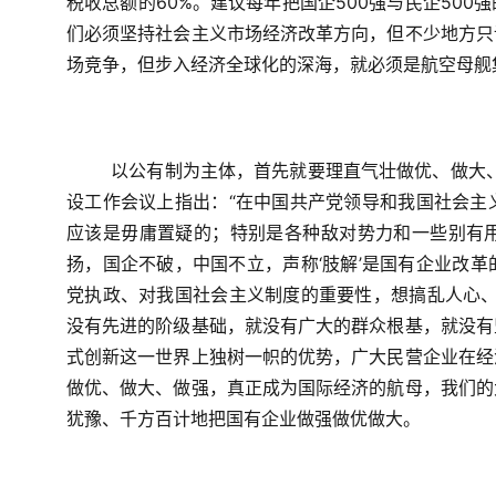
税收总额的
60%
。建议每年把国企
500
强与民企
500
强
们必须坚持社会主义市场经济改革方向，但不少地方只
场竞争，但步入经济全球化的深海，就必须是航空母舰
以公有制为主体，首先就要理直气壮做优、做大
设工作会议上指出：“在中国共产党领导和我国社会主
应该是毋庸置疑的；特别是各种敌对势力和一些别有
扬，国企不破，中国不立，声称‘肢解’是国有企业改
党执政、对我国社会主义制度的重要性，想搞乱人心、
没有先进的阶级基础，就没有广大的群众根基，就没有
式创新这一世界上独树一帜的优势，广大民营企业在经
做优、做大、做强，真正成为国际经济的航母，我们的
犹豫、千方百计地把国有企业做强做优做大。