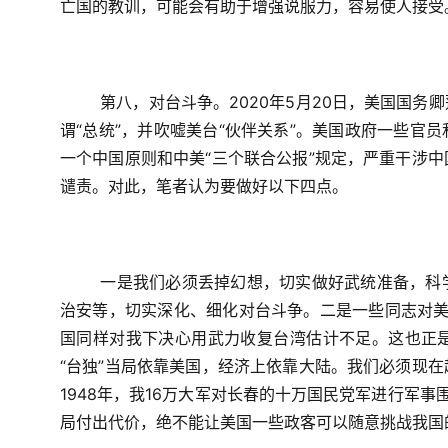
亡国的教训，可能会有助于增强说服力，容易使人接受
第八，对台斗争。
2020
年
5
月
20
日，美国国务卿
谓“总统”，并吹嘘美台“伙伴关系”。美国政府一些官
一个中国原则和中美“三个联合公报”规定，严重干涉
谴责。对此，笔者认为要做好以下四点。
一是我们必须丢掉幻想，切实做好武统准备，科
治安等，切实深化、细化对台斗争。二是一些同志对美下
国同样对我下决心用武力收复台湾估计不足。这也正
“台独”当局依靠美国，经济上依靠大陆。我们必须现
1948
年，我
16
万大军对长春的十万国民党军进行军事
局付出代价，绝不能让美国一些政客可以随意挑战我国