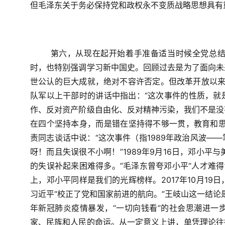
但毛泽东关于务必保持党和政权永不变质战略思想具有
第六，从现在起开始着手准备适当时候全党总
时，也特别强调学习新中国史。回顾过去是为了面向未
世公认的巨大成就，绝对不容许否定。但改革开放以
队军以上干部时的讲话中指出：“这次事件的性质，就
作、反对资产阶级自由化、反对精神污染，我们不是没
在四个坚持本身，而是错在坚持得不够一贯，教育和思
责同志谈话中说：“这次事件（指
1989
年政治风波——
呀！而且失误很不小啊！”
1989
年
9
月
16
日，邓小平与
的失误补起来困难得多。”毛泽东曾夸邓小平“人才难得
上，邓小平同样是我们的光辉榜样。
2017
年
10
月
19
日
习近平“校正了党和国家前进的航向。”王岐山这一结
年新冠肺炎疫情暴发，“一切向钱看”的社会思潮进一
家、民族和人民的命运。从一定意义上讲，单凭理论往