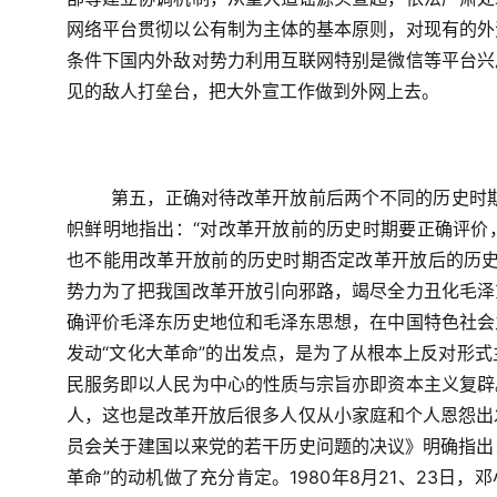
网络平台贯彻以公有制为主体的基本原则，对现有的外
条件下国内外敌对势力利用互联网特别是微信等平台兴
见的敌人打垒台，把大外宣工作做到外网上去。
第五，正确对待改革开放前后两个不同的历史时
帜鲜明地指出：“对改革开放前的历史时期要正确评价
也不能用改革开放前的历史时期否定改革开放后的历史
势力为了把我国改革开放引向邪路，竭尽全力丑化毛泽
确评价毛泽东历史地位和毛泽东思想，在中国特色社会
发动“文化大革命”的出发点，是为了从根本上反对形
民服务即以人民为中心的性质与宗旨亦即资本主义复辟
人，这也是改革开放后很多人仅从小家庭和个人恩怨出
员会关于建国以来党的若干历史问题的决议》明确指出：
革命”的动机做了充分肯定。
1980
年
8
月
21
、
23
日，邓