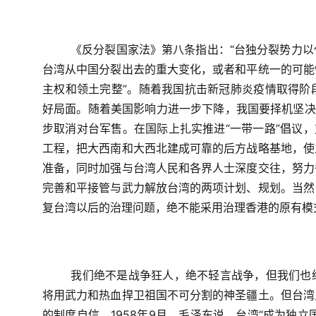
《反分裂国家法》第八条指出：“台独分裂势力
台湾从中国分裂出去的重大变化，或者和平统一的可能
主权和领土完整”。随着我国抗击新冠肺炎疫情取得阶
好局面。随着美国影响力进一步下降，我国要择机坚决
步取消对台军售。在国际上扎实推进“一带一路”倡议，
工程，把大西南和大西北建成可靠的后方战略基地，使
准备，同时加强与台湾人民和各界人士深度交往，努力
完善和平接管与武力解放台湾的两项计划、规划。当然
复台湾以后的治理问题，绝不能采用治理香港的原有模
我们绝不是战争狂人，绝不轻言战争，但我们也
将用武力和热血捍卫祖国不可分割的神圣疆土。但台湾
的制度自信。
1958
年
9
月，毛泽东说，台湾“成为独立国