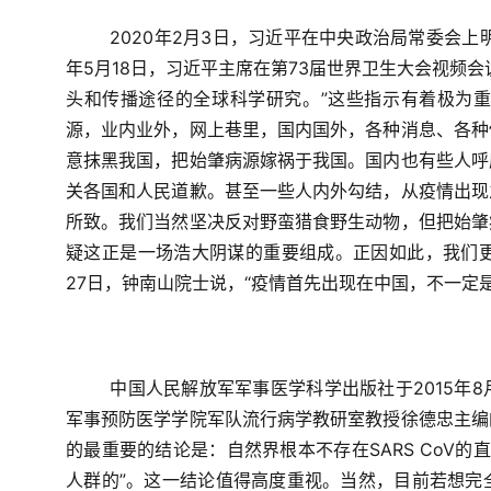
2020
年
2
月
3
日，习近平在中央政治局常委会上明
年
5
月
18
日，习近平主席在第
73
届世界卫生大会视频会
头和传播途径的全球科学研究。”这些指示有着极为
源，业内业外，网上巷里，国内国外，各种消息、各种
意抹黑我国，把始肇病源嫁祸于我国。国内也有些人呼
关各国和人民道歉。甚至一些人内外勾结，从疫情出现
所致。我们当然坚决反对野蛮猎食野生动物，但把始肇
疑这正是一场浩大阴谋的重要组成。正因如此，我们
27
日，钟南山院士说，“疫情首先出现在中国，不一定
中国人民解放军军事医学科学出版社于
2015
年
8
军事预防医学学院军队流行病学教研室教授徐德忠主编
的最重要的结论是：自然界根本不存在
SARS CoV
的直
人群的”。这一结论值得高度重视。当然，目前若想完