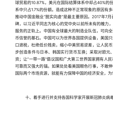
球贸易的
10.87%
，美元在国际结算体系中却占
40%
的
系中只占
1.7%
的份额。造成这种不正常现象的原因有多
推动中国金融业“脱实向虚”是最主要原因。
2017
年
7
月
碑，以习近平同志为核心的党中央以前所未有的魄力，
服务的正轨上。中国有全球最大的制造业队伍，可向全
币信誉的基石。中国可以为世界各国提供设备，美国只
口退税，杜绝低价贱卖，缩小中美贸易逆差，让人民币
步创造条件与日本、韩国实行货币互换；采取对欧元
资；让“一带一路”倡议国和广大第三世界国家拥有人
可靠而又强大的锚。如果处处看美国眼色行事，不敢伸
国际两个市场资源，就能有力保障中国的经济安全，为
十、着手进行并支持各国科学家开展新冠肺炎病