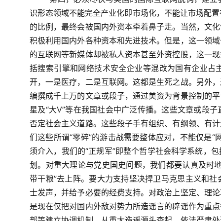
识形态领域不能完全产业化即市场化，不能让市场配置
的比例，最终会被国内外资本牵着鼻子走。当然，文化
积极利用国内外各种资本和先进技术。但是，这一领域
的互联网等新媒体却被私人资本甚至外资控股，这一现
括搜索引擎和网络技术安全企业等混改为国有企业占
开，一是医疗，二是互联网。这都是生死之战。另外，
编撰成千上万的文章或段子，通过美资为背景控制的平
星及“大
V
”等在我国社会中广泛传播。这些文章或段子
否定社会主义道路。这些段子手有组织、有纲领、有计
们这些所谓“零碎”的游击战需要整体应对，不能仅是“
须介入，我们的“正规军”即整个哲学社会科学系统，
划。对重大理论与党史国史问题，我们都要认真及时地
带干粮”去上阵。要大力支持坚决捍卫马克思主义和社
士发声，并给予必要的经费支持。对政治上坚定、理论
是现在仅把对国内外敌对势力所造谣言的辟谣作为重点
部等建立协调机制，从重大造谣源头查起，依法严肃处