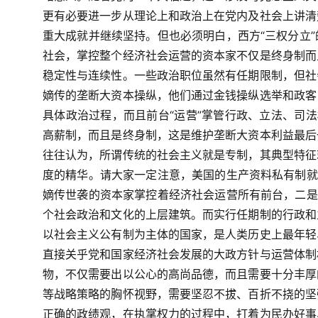
更有必要进一步从理论上和政治上在党内及社会上讲清
重大成就并继续坚持。但也必须明白，西方“三权分立
社会，掌控整个经济社会运营的资本家不仅是终身制而
稳定性与连续性。一些政治职位虽然有任期限制，但社
嫡传的垄断大资本操纵，他们通过金钱操纵选举和政客
具体政治过程，而且前台“运营”掌管行政、立法、司
高薪制，而且是终身制，这是维护垄断大资本利益最后
往往认为，所谓传统的社会主义就是专制，其典型特征
度的精华。请大家一定注意，美国的生产资料私有制就
嫡传世袭的资本家掌控着经济社会运营所有前台，二是
个社会政治和文化的上层建筑。而实行任期制的行政和
以社会主义公有制为主体的国家，是人类历史上最年轻
直接关乎党和国家经济社会发展的大政方针与运营体制
物，不仅需要出以公心的高尚品德，而且需要十分丰厚
等战略策略的胸怀视野，需要坚忍不拔、百折不挠的坚
正确的政绩观，在执掌权力的过程中，打着为民办好事