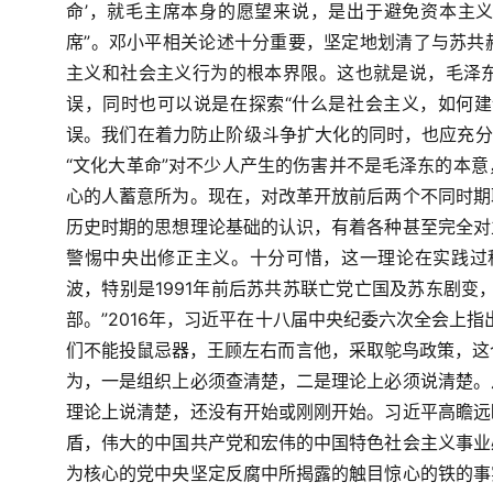
命’，就毛主席本身的愿望来说，是出于避免资本主义
席”。邓小平相关论述十分重要，坚定地划清了与苏共
主义和社会主义行为的根本界限。这也就是说，毛泽
误，同时也可以说是在探索“什么是社会主义，如何建
误。我们在着力防止阶级斗争扩大化的同时，也应充分
“文化大革命”对不少人产生的伤害并不是毛泽东的本
心的人蓄意所为。现在，对改革开放前后两个不同时期
历史时期的思想理论基础的认识，有着各种甚至完全对
警惕中央出修正主义。十分可惜，这一理论在实践过
波，特别是
1991
年前后苏共苏联亡党亡国及苏东剧变，
部。”
2016
年，习近平在十八届中央纪委六次全会上指
们不能投鼠忌器，王顾左右而言他，采取鸵鸟政策，这个
为，一是组织上必须查清楚，二是理论上必须说清楚。
理论上说清楚，还没有开始或刚刚开始。习近平高瞻远
盾，伟大的中国共产党和宏伟的中国特色社会主义事业
为核心的党中央坚定反腐中所揭露的触目惊心的铁的事