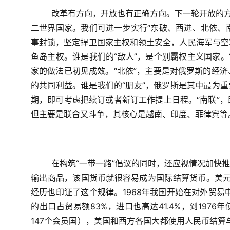
改革有方向，开放也有正确方向。下一轮开放的方
二世界国家。我们可进一步实行“东破、西进、北依、南
事封锁，坚定捍卫国家主权和领土安全，人民海军与空
鱼岛主权。谁是我们的“敌人”，是个别霸权主义国家。
家的做法已初见成效。“北依”，主要是对俄罗斯的经
的共同利益。谁是我们的“朋友”，俄罗斯是其中最为
期，即可考虑把续订或者新订工作提上日程。“南联”
但主要是联合又斗争，其核心是越南、印度、菲律宾等
在构筑“一带一路”倡议的同时，还应视情况加快
输出商品，该国货币就很容易成为国际结算货币。美
经历也印证了这个规律。
1968
年我国开始在对外贸易
的出口占贸易额
83%
，进口也高达
41.4%
，到
1976
年
147
个会员国），美国和西方各国大都使用人民币结算