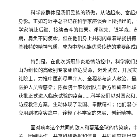
科学家群体是我们民族的骄傲，从站起来、富起
身影。正如习近平总书记在科学家座谈会上所指出的，
学家前赴后继、接续奋斗的结果。邓稼先、钱学森、
期，肩负不同使命，但在他们身上共同闪耀着昂扬拼搏
些独特的精神气质，成为中华民族优秀传统的重要组成
特别是，在此次新冠肺炎疫情防控中，科学家们
山为组长的高级别专家组临危受命，赶赴武汉，开展实
礼院士，力推中医药尽早介入、全程参与病人救治，最
医护人员零感染；陈薇院士率领团队与后方科研基地联
获批正式进入临床试验的疫苗……科学家们以对国家和
防控救治方案，生动体现了爱国、奉献精神；他们潜心
应用到抗疫实践中，诠释了科学家的求实、创新精神。
面对病毒这个共同的敌人和蔓延全球的传染病，中
关、团结协作，共享科研数据和信息，共同研究提出应