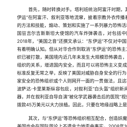
首先，随时转换对手。塔利班统治阿富汗时期，其
伊运”在阿富汗、叙利亚等地流窜，披着宗教外衣传播
的方法和技能，煽动、策划和实施了一系列暴力恐怖活动
国驻吉尔吉斯斯坦大使馆的汽车炸弹袭击，对包括中
2018年，“美国之音”还撰文承认：“东伊运”不仅对
有着明确认知。但从对华合作到取消“东伊运”的恐怖
织已被打散，美国境内近几年未发生大规模恐怖袭击，
组织的关系，增进国内安全，而且可以将恐怖主义变成
标准反复无常之举，反映了美国对威胁自身安全的行为
家安全的恐怖组织或个人则网开一面的一贯做法，且这
波萨达·卡里莱斯纵容包庇，对叙利亚“白头盔”组织
器，并在叙利亚自导自演“被化学武器袭击后的医院”
拨款45万美元以大力扶植。因此，只要在地缘战略上
其次，与“东伊运”等恐怖组织相互配合，创造妖
美国也会在国际舆论上不遗余力地歪曲事实。2008年1