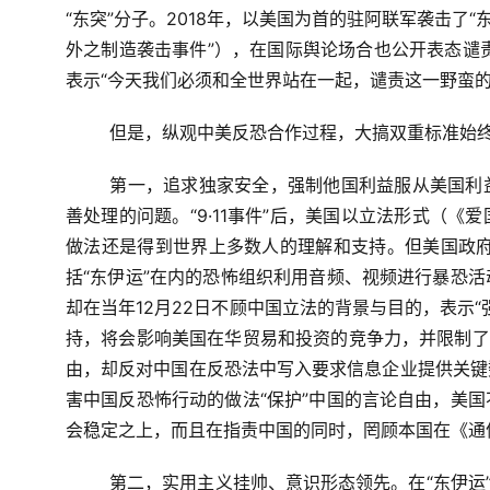
“东突”分子。2018年，以美国为首的驻阿联军袭击了
外之制造袭击事件”），在国际舆论场合也公开表态谴
表示“今天我们必须和全世界站在一起，谴责这一野蛮的
但是，纵观中美反恐合作过程，大搞双重标准始
第一，追求独家安全，强制他国利益服从美国利
善处理的问题。“9·11事件”后，美国以立法形式（
做法还是得到世界上多数人的理解和支持。但美国政府
括“东伊运”在内的恐怖组织利用音频、视频进行暴恐
却在当年12月22日不顾中国立法的背景与目的，表示
持，将会影响美国在华贸易和投资的竞争力，并限制了
由，却反对中国在反恐法中写入要求信息企业提供关键
害中国反恐怖行动的做法“保护”中国的言论自由，美
会稳定之上，而且在指责中国的同时，罔顾本国在《通
第二，实用主义挂帅、意识形态领先。在“东伊运