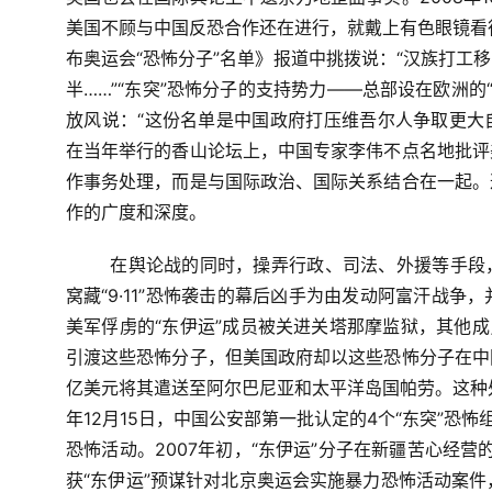
美国不顾与中国反恐合作还在进行，就戴上有色眼镜看
布奥运会“恐怖分子”名单》报道中挑拨说：“汉族打工
半……”“东突”恐怖分子的支持势力——总部设在欧洲的
放风说：“这份名单是中国政府打压维吾尔人争取更大
在当年举行的香山论坛上，中国专家李伟不点名地批评
作事务处理，而是与国际政治、国际关系结合在一起。
作的广度和深度。
在舆论战的同时，操弄行政、司法、外援等手段，
窝藏“9·11”恐怖袭击的幕后凶手为由发动阿富汗战争
美军俘虏的“东伊运”成员被关进关塔那摩监狱，其他成
引渡这些恐怖分子，但美国政府却以这些恐怖分子在中
亿美元将其遣送至阿尔巴尼亚和太平洋岛国帕劳。这种处
年12月15日，中国公安部第一批认定的4个“东突”恐
恐怖活动。2007年初，“东伊运”分子在新疆苦心经营
获“东伊运”预谋针对北京奥运会实施暴力恐怖活动案件