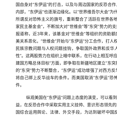
国自身对“东伊运”的打击，以及与周边国家的反恐合
内部，“东伊运”也逐渐边缘化。以“世界维吾尔大会”为
所谓反对恐怖主义的旗号，重新整合了活跃在世界各地
家民主基金会”，不断加大对“世维会”等“东突”势力
报道称，近3年来，该基金对“世维会”等组织的资助额度从
美关系恶化，“世维会”开始与“东伊运”分工合作，打人
民族宗教问题与人权问题挂钩，争取国外政界和反华人士
性”。这两股势力在组织上暗中联系，在行动上相互呼应。
建国方略总体目标”方面，即争取在新疆地区建立“东突
的“东突”势力不断整合，“东伊运”成功增强了对西方
将自己绑上反华战车的条件。而美国取消“东伊运”恐
件。
纵观美国在“东伊运”问题上态度的演变，可以看
益，在反恐合作中采取实用主义挂帅、意识形态领先的
国综合运用舆论、法律、外交手段，为达到破坏中国