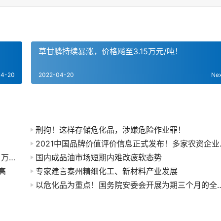
草甘膦持续暴涨，价格飚至3.15万元/吨！
04-20
2022-04-20
Ne
刑拘！这样存储危化品，涉嫌危险作业罪！
2021中国
热切呼唤新时代强国建设人才的“新作为”——来自万华化学等5家化工企业的调研报告
国内成品油市场短期内难改疲软态势
高
专家建言泰州精细化工、新材料产业发展
以危化品为重点！国务院安委会开展为期三