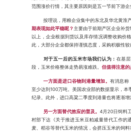
范围涨价行情，其主要原因则是五一节前下游企
按理说，用粮企业集中的东北及华北黄淮产
期表现如此平稳呢？
主要由于前期产区企业补货
以上，企业根据到货以及库存情况调整收购价格
此，大部分企业都保持谨慎态度，采购积极性较
对于五一后的玉米市场我们认为：
在基层
段，
玉米价格整体走势易涨难跌。
但值得注意的
一方面是进口谷物到港量增加。
有消息称
至少达到100万吨。美国农业部的数据显示，本
纪录。此外，进口高粱二季度到港量也将逐渐增
另一方面替代效应的普及。
4月20日饲
村部下达《关于推进玉米豆粕减量替代工作的
麦、稻谷等替代玉米的情况，会挤压玉米的饲料