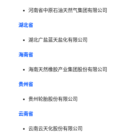
河南省中原石油天然气集团有限公司
湖北省
湖北广盐蓝天盐化有限公司
海南省
海南天然橡胶产业集团股份有限公司
贵州省
贵州轮胎股份有限公司
云南省
云南云天化股份有限公司