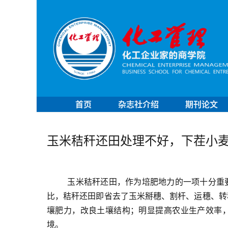
首页
杂志社介绍
期刊论文
玉米秸秆还田处理不好，下茬小
玉米秸秆还田，作为培肥地力的一项十分重
比，秸秆还田即省去了玉米掰穗、割杆、运穗、转
壤肥力，改良土壤结构；明显提高农业生产效率
境。