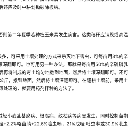
后还应及时中耕划锄破除板结。
否则第二年夏季若种植玉米易发生病害。这类秸秆应销毁或高温
较多，可采用土壤处理的方式来杀灭地下害虫，可每亩用3%的
土壤深翻即可。
也可用另一种办法，那就是每亩用50%的辛硫磷
斤，然后再将制成的毒土均匀地撒到地面，然后将土壤深翻即可。
还可
-30公斤，撒到地面，然后将土壤深翻即可。
在翻耕土壤前，采用土
壤处理的，就要用药剂拌种的方法了。
.2%咯菌腈+22.6%噻虫嗪，21%戊唑·吡虫啉或30.9%吡