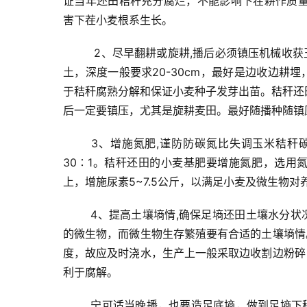
证当年还田秸秆充分腐烂，不能影响下茬耕作质
害下茬小麦根系生长。
2、尽早翻耕或旋耕,播后必须镇压
机械收获
土，深度一般要求20-30cm，最好是边收边耕
于秸秆腐熟分解和保证小麦种子发芽出苗。
秸秆还
后一定要镇压，尤其是旋耕麦田。最好随播种随镇
3、增施氮肥,谨防防碳氮比失调
玉米秸秆碳
30∶1。秸秆还田的小麦基肥要增施氮肥，选用
上，增施尿素5~7.5公斤，以满足小麦及微生物
4、提高土壤墒情,确保足墒还田
土壤水分状
的微生物，而微生物生存繁殖要有合适的土壤墒情
度，故应及时浇水，生产上一般采取边收割边粉碎
利于腐解。　
宁可适当晚播，也要造足底墒，做到足墒下