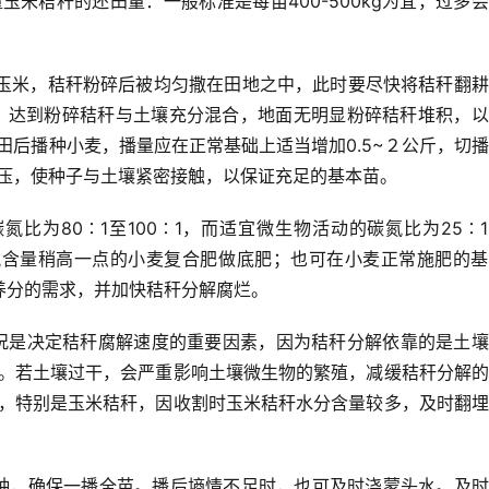
量
玉米秸秆的还田量：
一般标
准是每亩400-500kg为宜，过多
玉米，秸秆粉碎后被均匀撒在田地之中，此时要尽快将秸秆翻耕
埋，达到粉碎秸秆与土壤充分混合，地面无明显粉碎秸秆堆积，
田后播种小麦，播量应在正常基础上适当增加0.5~２公斤，切
压，使种子与土壤紧密接触，以保证充足的基本苗。
氮比为80∶1至100∶1，而适宜微生物活动的碳氮比为25∶
氮含量稍高一点的小麦复合肥做底肥；也可在小麦正常施肥的基
对养分的需求，并加快秸秆分解腐烂。
况是决定秸秆腐解速度的重要因素，因为秸秆分解依靠的是土壤
。若土壤过干，会严重影响土壤微生物的繁殖，减缓秸秆分解的
，特别是玉米秸秆，因收割时玉米秸秆水分含量较多，及时翻埋
种，确保一播全苗。播后墒情不足时，也可及时浇蒙头水。及时