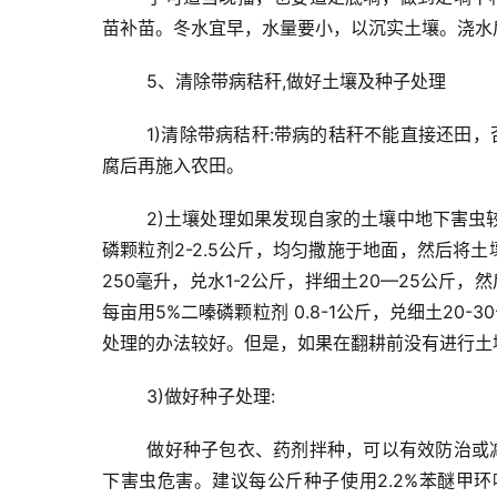
苗补苗。冬水宜早，水量要小，以沉实土壤。浇水
5、清除带病秸秆,做好土壤及种子处理
1)清除带病秸秆:
带病的秸秆不能直接还田，
腐后再施入农田。
2)土壤处理
如果发现自家的土壤中地下害虫
磷颗粒剂2-2.5公斤，均匀撒施于地面，然后将
250毫升，兑水1-2公斤，拌细土20—25公
每亩用5%二嗪磷颗粒剂 0.8-1公斤，兑细土20
处理的办法较好。但是，如果在翻耕前没有进行土
3)做好种子处理:
	做好种子包衣、药剂拌种，可以有效防治或减轻小麦茎基腐病、根腐病、纹枯病等病害发生，同时控制苗期地
下害虫危害。建议每公斤种子使用2.2%苯醚甲环唑+2