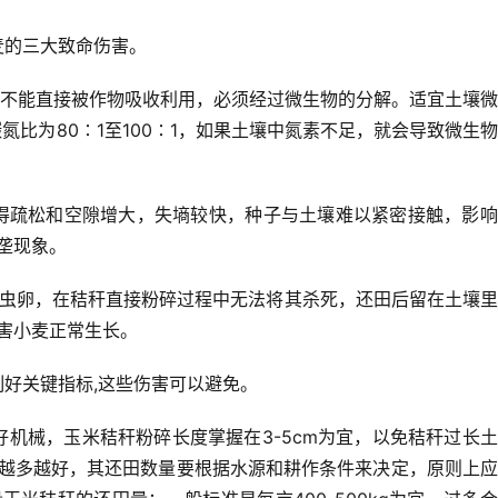
麦的三大致命伤害。
不能直接被作物吸收利用，必须经过微生物的分解。
适宜土壤微
碳氮比为80∶1至100∶1，如果土壤中氮素不足，就会导致微生
得疏松和空隙增大，失墒较快，种子与土壤难以紧密接触，
影响
垄现象。
虫卵，在秸秆直接粉碎过程中无法将其杀死，还田后留在土壤里
害小麦正常生长。 
好关键指标,这些伤害可以避免。
好机械，玉米秸秆粉碎长度掌握在3-5cm为宜，以免秸秆过长
越多越好，其还田数量要根据水源和耕作条件来决定，原则上应