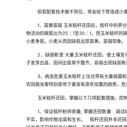
但若配套技术做不到位，将会给下茬造成小
1、苗黄苗弱
玉米秸秆还田后，秸秆中的养分
物活动的碳氮比为25∶1至30∶1，而玉米秸秆的
小麦争氮，小麦从而因缺氮出现苗黄、苗弱现象。
2、缺苗断垄
大量玉米秸秆还田，使土壤变
子发芽出苗，田间出苗常不整齐，容易出现缺苗断
3、病虫危害
玉米秸秆上往往带有大量病菌和
农田病虫害特别是地下害虫有逐年加重的趋势，危
玉米秸秆还田，掌握以下几项配套措施，控制
1、保证秸秆粉碎质量, 掌握还田数量　
调试
不实，影响作物出苗和生长。　
秸秆还田并非还田