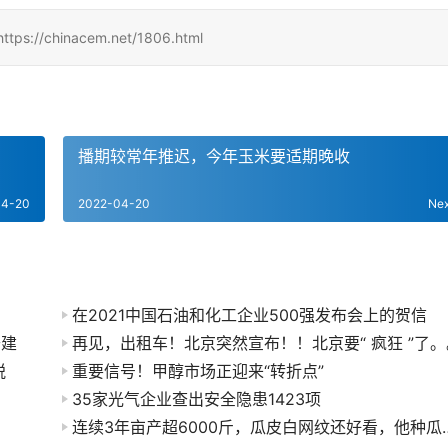
hinacem.net/1806.html
播期较常年推迟，今年玉米要适期晚收
04-20
2022-04-20
Ne
在2021中国石油和化工企业500强发布会上的贺信
开建
再见，出租车！北京突然宣布！！北京要“ 疯狂 ”了。
税
重要信号！​甲醇市场正迎来“转折点”
35家光气企业查出安全隐患1423项
连续3年亩产超6000斤，