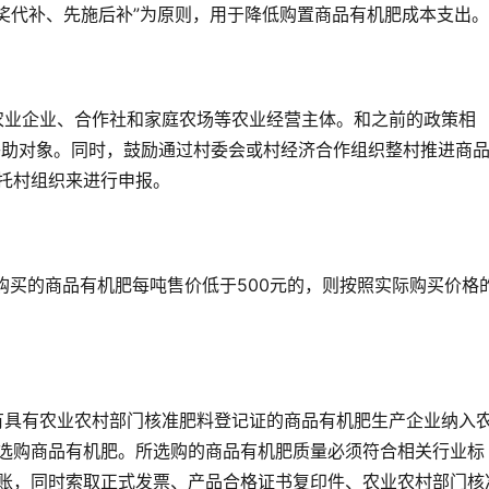
奖代补、先施后补”为原则，用于降低购置商品有机肥成本支出。
农业企业、合作社和家庭农场等农业经营主体。和之前的政策相
入补助对象。同时，鼓励通过村委会或村经济合作组织整村推进商
托村组织来进行申报。
如购买的商品有机肥每吨售价低于500元的，则按照实际购买价格
有具有农业农村部门核准肥料登记证的商品有机肥生产企业纳入
选购商品有机肥。所选购的商品有机肥质量必须符合相关行业标
账，同时索取正式发票、产品合格证书复印件、农业农村部门核