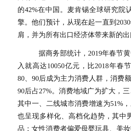
的
42%
在中国。麦肯锡全球研究院
擎。他们预计，从现在起一直到
2030
肩，并为所有出口经济体带来新的出
据商务部统计，
2019
年春节黄
入就高达
10050
亿元，比
2018
年春
80
、
90
后成为主力消费人群，消费
90
后占
27%
。消费地域广为扩大，三
其中一、二线城市消费增速为
51%
，
也呈现多样化、高档化趋势，其中
品；女性消费者偏爱母婴玩具、美妆