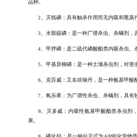
品种。
2
、灭线磷：具有触杀作用而无内吸和熏蒸
3
、水胺硫磷：是一种广谱杀虫、杀螨剂，
4
、甲拌磷：是二硫代磷酸酯类内吸杀虫、
5
、甲基异柳磷：是一种土壤杀虫剂，对害
6
、克百威：又名呋喃丹，是一种氨基甲酸
7
、氧乐果：为广谱性杀虫、杀螨剂，具有
8
、灭多威：内吸性氨基甲酸酯类杀虫剂
果。
9
、磷化铝：是一种分子式为
AlP
的化学物