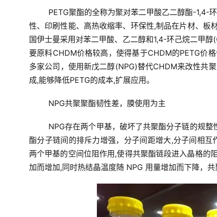
PETG聚酯的全称为聚对苯二甲酸乙二醇酯-1,
性、印刷性能、高热收缩率、环保性,制品在片材、板材
国伊士曼采用对苯二甲酸、乙二醇和1,4-环己烷二甲醇(
要原料CHDM价格较高，使得基于CHDM的PETG价格偏
多家公司，使用新戊二醇(NPG)替代CHDM来改性共
成,能够降低PETG的成本,扩展应用。
NPG共聚聚酯韧性差，膜使用为主
NPG存在两个甲基，破坏了共聚酯分子链的规整性
酯分子链间的排斥力增强，分子间距增大,分子间相互作用
两个甲基的空间位阻作用,使得共聚酯链段进入晶格的阻
加而增加,同时热结晶温度随 NPG 用量增加而下降，共