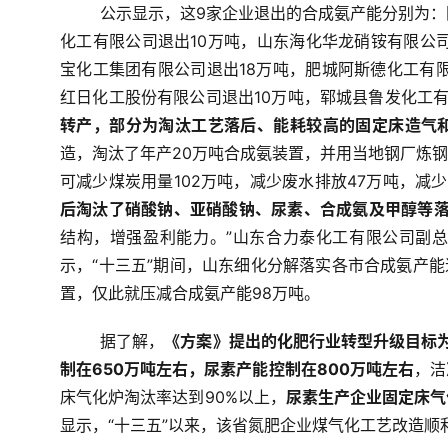
公示显示，这9家企业退出的合成氨产能分别为：
化工有限公司退出10万吨，山东海化华龙硝铵有限公
宝化工集团有限公司退出18万吨，肥城阿斯德化工有限
红日化工股份有限公司退出10万吨，郓城县鲁发化工
转产，部分为淘汰工艺落后、能耗较高的固定床造气
造，淘汰了年产20万吨合成氨装置，并用当地钢厂炼
可减少煤炭用量102万吨，减少废水排放47万吨，减
后淘汰了硝酸钠、亚硝酸钠、尿素、合成氨及甲醇等落
结构，增强盈利能力。”山东合力泰化工有限公司副
示，“十三五”期间，山东细化分解落实各市合成氨产能
置，仅此就压减合成氨产能98万吨。
据了解，
《方案》提出的化肥行业转型升级目标为
制在650万吨左右，尿素产能控制在800万吨左右
，洁
床气化炉淘汰率达到90%以上，
尿素生产企业固定床气
显示，“十三五”以来，该省氮肥企业煤气化工艺改造顺