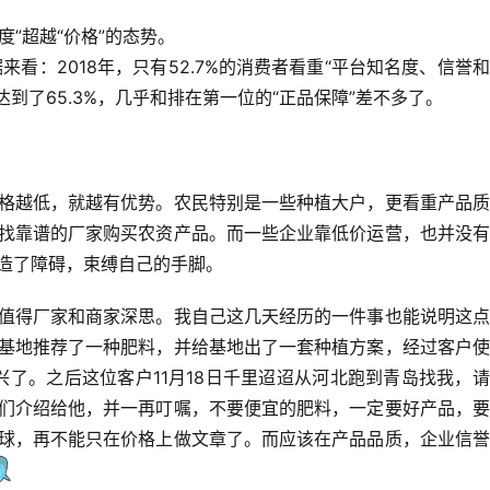
度”超越“价格”的态势。
据来看：
2018年
，
只有52.7%
的消费者看重
“平台知名度、信誉
达到了
65.3%
，几乎和排在第一位的“正品保障”差不多了。
格越低，就越有优势。农民特别是一些种植大户，更看重产品质
找靠谱的厂家购买农资产品。而一些企业靠低价运营，也并没有
造了障碍，束缚自己的手脚。
值得厂家和商家深思。我自己这几天经历的一件事也能说明这点
基地推荐了一种肥料，并给基地出了一套种植方案，经过客户使
兴了。之后这位客户11月18日千里迢迢从河北跑到青岛找我，
们介绍给他，并一再叮嘱，不要便宜的肥料，一定要好产品，要
球，再不能只在价格上做文章了。而应该在产品品质，企业信誉