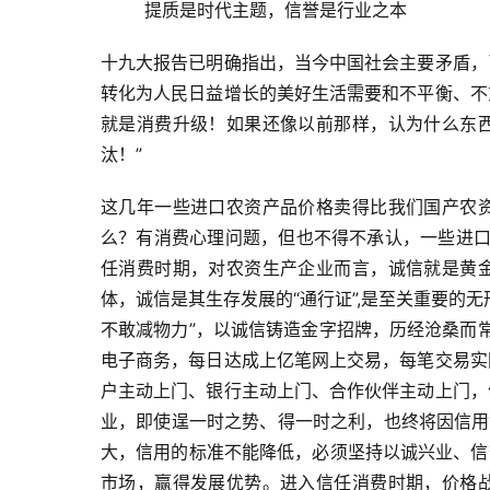
提
质
是时代主题，信誉是行业之本
十九大报告已明确指出，当今中国社会主要矛盾，
转化为人民日益增长的美好生活需要和不平衡、不
就是消费升级！如果还像以前那样，认为什么东
汰！”
这几年一些进口农资产品价格卖得比我们国产农
么？有消费心理问题，但也不得不承认，一些进口产
任消费时期，对农资生产企业而言，诚信就是黄
体，诚信是其生存发展的“通行证”,是至关重要的
不敢减物力”，以诚信铸造金字招牌，历经沧桑而常
电子商务，每日达成上亿笔网上交易，每笔交易实
户主动上门、银行主动上门、合作伙伴主动上门，
业，即使逞一时之势、得一时之利，也终将因信用
大，信用的标准不能降低，必须坚持以诚兴业、信誉
市场，赢得发展优势。进入信任消费时期，价格