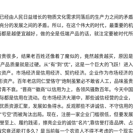
已经由人民日益增长的物质文化需求同落后的生产力之间的矛盾
充分的发展之间的矛盾。所以，在这个伟大的时代，最重要的机
西都是越便宜越好，做的全是低端产品的话，就注定要被时代所
资贵很多，结果老百姓还像着了魔似的，竟然越贵越买，原因是
品质量就是过硬。从“有”到“优”，这是一个巨大的飞跃！进
金资产。市场经济是信用经济、契约经济。企业作为市场经济的
无形资产。百年老店同仁堂恪守“炮制虽繁必不敢省人工，品味虽
青不衰。“晋商”“徽商”以信用为上，各领风骚数百年。今天中
际都是信用在流动。在市场经济大潮中，那些诚信经营的企业，
优质资源汇聚，发展如鱼得水。反观那些不讲诚信、不守信用的
“亏空”而被淘汰出局。现在，注册一家企业门槛很低，但要发
至上、履约践诺，擦亮企业的诚信“名片”,靠信誉打造品牌、
战究竟还能打多久？是当前每一个农资人不得不考虑的一个现实