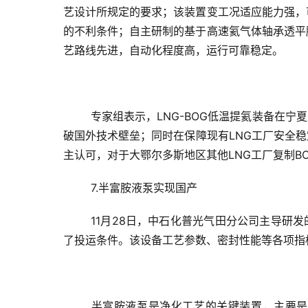
艺设计所规定的要求；该装置变工况适应能力强，
的不利条件；自主研制的基于高速氦气体轴承透平
艺路线先进，自动化程度高，运行可靠稳定。
专家组表示，LNG-BOG低温提氦装备在
破国外技术壁垒；同时在保障现有LNG工厂安全稳
主认可，对于大鄂尔多斯地区其他LNG工厂复制B
7.半富胺液泵实现国产
11月28日，中石化普光气田分公司主导研
了投运条件。该设备工艺参数、密封性能等各项指
半富胺液泵是净化工艺的关键装置，主要是