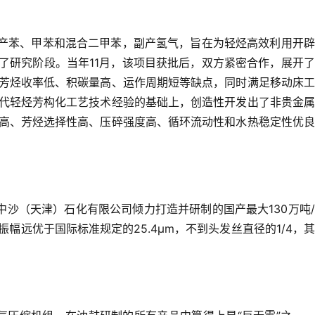
产苯、甲苯和混合二甲苯，副产氢气，旨在为轻烃高效利用开辟
入了研究阶段。当年11月，该项目获批后，双方紧密合作，展开
芳烃收率低、积碳量高、运作周期短等缺点，同时满足移动床工
代轻烃芳构化工艺技术经验的基础上，创造性开发出了非贵金属
高、芳烃选择性高、压碎强度高、循环流动性和水热稳定性优良
中沙（天津）石化有限公司倾力打造并研制的国产最大130万吨
幅远优于国际标准规定的25.4μm，不到头发丝直径的1/4，