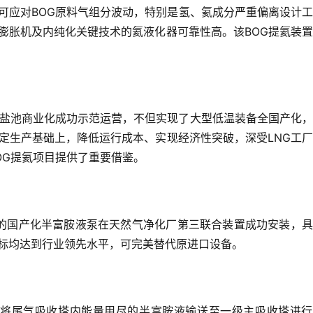
可应对BOG原料气组分波动，特别是氢、氦成分严重偏离设计
膨胀机及内纯化关键技术的氦液化器可靠性高。该BOG提氦装
宁夏盐池商业化成功示范运营，不但实现了大型低温装备全国产化
定生产基础上，降低运行成本、实现经济性突破，深受LNG工
OG提氦项目提供了重要借鉴。
发的国产化半富胺液泵在天然气净化厂第三联合装置成功安装，
标均达到行业领先水平，可完美替代原进口设备。
将尾气吸收塔内能量用尽的半富胺液输送至一级主吸收塔进行