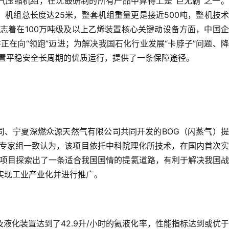
解气压缩机组，在沈鼓研制的所有产品中算得上是“巨无霸”之一
米，机组总长度达25米，整套机组重量更是接近500吨，整机技
志着在100万吨级及以上乙烯装置核心关键动设备方面，中国
并正在向“领跑”迈进；为解决我国石化行业发展“卡脖子”问题、
置平稳安全长周期的优质运行，提供了一条保障途径。
公司、宁夏深燃众源天然气有限公司共同开发的BOG（闪蒸气）
专家组一致认为，该项目依托中科院理化所技术，在国内首次实
。项目探索出了一条适合我国国情的提氦道路，有利于解决我国
实现工业产业化并进行推广。
液化装置达到了42.9升/小时的氦液化率，性能指标达到或优