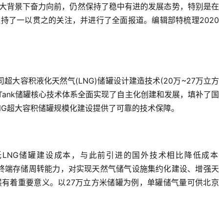
大背景下奋力向前，仍然保持了稳中有进的发展态势，特别是在
持了一以贯之的关注，并进行了全面报道。编辑部特梳理202
司超大容积液化天然气(LNG)储罐设计建造技术(20万~27万立
Tank储罐核心技术体系全面实现了自主化创建和发展，填补了
NG超大容积储罐规模化建设提供了可靠的技术保障。
低LNG储罐建设成本，与此前引进的国外技术相比降低成本
接收终端存储周转能力，对实现天然气储气设施集约化建设、增强
展有着重要意义。以27万立方米储罐为例，单罐储气量可供北