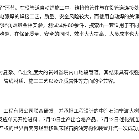
子”环节。在役管道自动焊施工中，维抢修管件与在役管道连接
工电弧焊的焊接工艺，质量、安全风险较大，而使用自动焊的关
的环角焊缝金相实验，测试试件60余件，摸索出一套适用于不
难题，在保证质量、安全的同时，效率大大提高，人员成本也大
为复杂、作业难度大的贵州省境内山地段管道，其结果具有很强
、管线材质、施工工艺以及介质属性等方面的全兼容。
阳）工程有限公司联合研发，并承担工程设计的中海石油宁波大
反应单元开始进料，7月10日生产出合格产品，7月12日催化剂
产权的世界首套芳烃型移动床轻石脑油芳构化装置开汽一次成功