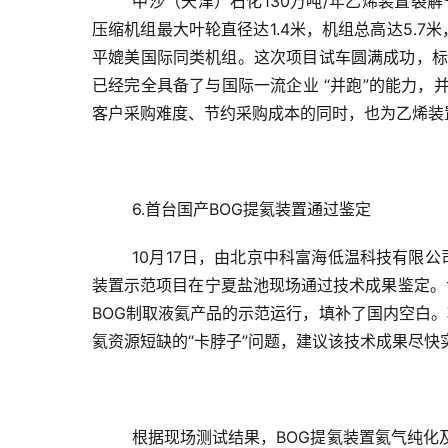
中沙（天津）石化130万吨/年乙烯装置裂
压缩机组最大叶轮直径达1.4米，机组总高达5.7
平媲美国际同类机组。这次项目试车圆满成功，标
已经完全具备了与国际一流企业 “并跑”的能力，
客户采购难度、节约采购成本的同时，也为乙烯装
6.首台国产BOG提氦装置通过鉴定
10月17日，由北京中科富海低温科技有限
装置示范项目在宁夏盐池现场通过技术成果鉴定。
BOG制取液氦产品的示范运行，填补了国内空白
氦资源短缺的“卡脖子”问题，建议该技术成果尽快
根据现场测试结果，BOG提氦装置氦气纯化及