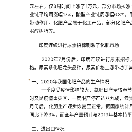
元左右，仅3周时间上涨了1万元，部分市场拉涨1
业链平均周涨幅17%，酸酯产业链周涨幅6.3%，
带动作用。
化肥产品属于化工产品，部分化肥产
脲醛树脂等。
印度连续进行尿素招标刺激了化肥市场
2020年7月份后，印度连续进行尿素招
格。
尿素系化肥龙头品种，尿素价格上涨带动了
一、
2020年我国化肥产品的生产情况
一季度受疫情影响较大，氮肥日产量较春节前
时又是疫情重灾区，一度限产停产达八九成，云
月份后，化肥生产逐步恢复至正常。
据国家统计局
同比下降3%，而全年产量预计与2019年基本持
二、
进出口情况