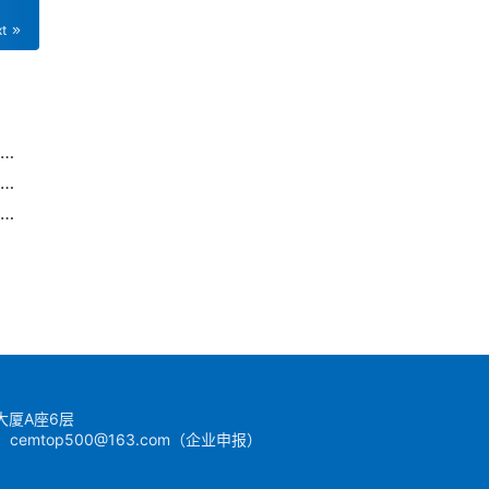
xt
报告警告：4000亿美元投资面临风险！石油工业押注塑料前景不妙
30人被问责！浙江温岭液化石油气槽罐车爆炸致20死事故调查报告公布
严禁“一刀切”“滥问责”！新一批中央生态环保督察全面启动
.
大厦A座6层
） cemtop500@163.com（企业申报）