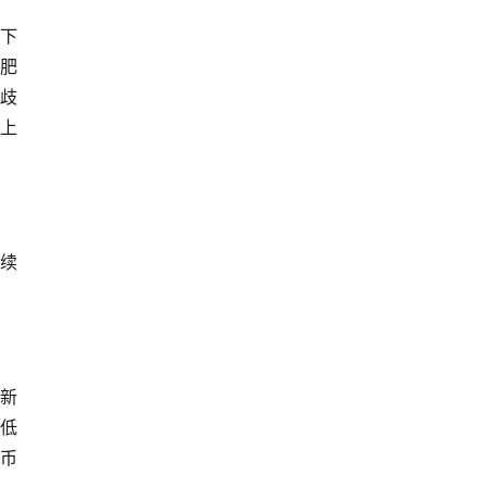
价下
肥
分
歧
路上
持续
的新
对低
民币