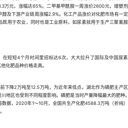
.3万元，涨幅达65%。
二甲基甲酰胺一周涨价2600元，增塑
甲醇及下游产业链周涨幅2.9%。
化工产品涨价对化肥市场有一定
品既用于农业，同时也是工业原料，如尿素就用于生产三聚氰胺
标，在短短4个月时间里招标达6次，大大拉升了国际及中国尿
其他化肥品种价格走高。
下降2万吨至12.5万吨，为近年来低点。
湖北作为磷肥主产区
贵川地区也受到不同程度影响。
磷
肥是当时产量降幅最大的肥种
数据，2020年1～10月，全国共生产化肥4588.3万吨（折纯
平。