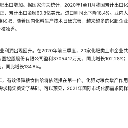
肥出口增加。
据国家海关统计，2020年1至11月我国累计出口
转正，累计出口金额60.8亿美元。
进口则同比下降18.4%。
业内人
族化肥，随着国内化料生产技术日臻完善，越来越多的化肥企业
一枝独秀。
业利润出现回升。
在2020年前三季度，20家化肥类上市企业
图控股股份有限公司盈利37054.17万元，同比增长102.28%；
，同比增长134.8%。
一年，有效保障粮食供给将依然摆在第一位。化肥对粮食增产作
需求稳定奠定了基础。可以预见，2021年国际市场化肥需求同