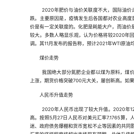
2020年肥价与油价关联度不大，国际油
跌。
主要原因是，疫情发生后各国都对农业高度
价是有一定关联度
的。
化肥是耗能大户，而油价
较大。
多数人略显乐观，认为价格将较2020年
调。
其11月发布的报告称，预计2021年WTI原油均
煤价走势
我国绝大部分氮肥企业都以煤为原料，煤
上涨，期货价格突破700元大关，屡创新高。
如果
人民币升值走势
2020年人民币出现了较大升值。2020年
高。按照5月27日人民币对美元汇率7.1765
迷、政府债务爆棚和货币宽松不止等因素的共同影响