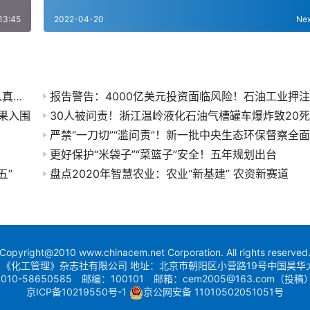
13:45
2022-04-20
Ne
46万家企业倒闭，7.8亿人负债，99％中国人收入真相，骗了无数国人！
成果入围
更好保护“米袋子”“菜篮子”安全！五年规划出台
五”
盘点2020年智慧农业：农业“新基建” 农资新赛道
Copyright@2010 www.chinacem.net Corporation. All rights reserved
《化工管理》杂志社有限公司 地址：北京市朝阳区小营路19号中国昊华
010-58650585 邮编：100101 邮箱：cem2005@163.com（投稿
京ICP备10219550号-1
京公网安备 11010502051051号