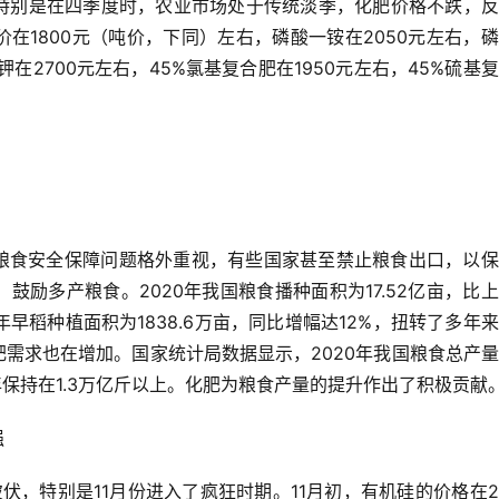
。特别是在四季度时，农业市场处于传统淡季，化肥价格不跌，
价在1800元（吨价，下同）左右，磷酸一铵在2050元左右，
钾在2700元左右，45%氯基复合肥在1950元左右，45%硫基
对粮食安全保障问题格外重视，有些国家甚至禁止粮食出口，以
，鼓励多产粮食。
2020年我国粮食播种面积为17.52亿亩，比
年早稻种植面积为1838.6万亩，同比增幅达12%，扭转了多年
肥需求也在增加。
国家统计局数据显示，2020年我国粮食总产
年保持在1.3万亿斤以上。
化肥为粮食产量的提升作出了积极贡献
强
彼伏，特别是11月份进入了疯狂时期。
11月初，有机硅的价格在