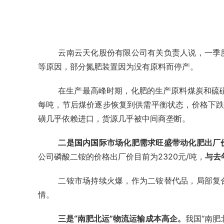
云南
云天化
股份有限公司有关负责人说，一季
等原因，部分氮肥装置因为没有原料而停产。
在生产最高峰时期，化肥的生产原料煤炭和硫磺
每吨，节后煤价逐步恢复到供需平衡状态，价格下
磺几乎依赖进口，货源几乎被中间商垄断。
二是国内国际市场化肥需求旺盛带动化肥出厂
公司磷酸二铵的价格出厂价目前为2320元/吨，
与去
二铵市场持续火爆，作为二铵替代品，局部复
情。
三是“南肥北运”物流运输成本高企。
我国“南肥