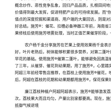
概念炒作、恶性竞争乱象，回归产品品质，扎根田间地
价值得到最大发挥，促进特肥产业的可持续发展。而“你
值点的深度挖掘
和
渠道商、用户端的大量回访
，则是
对
好总结。
施芳
®
：催花、拉穗必备神器
三年前，海南省
果修枝后使用施芳喷雾处理，当时正值芒果催芽阶段，
农户杨千金分享施芳在芒果上使用效果
杨千金表
好，叶片老熟后，树体能够积累很多营养，对第二蓬叶
早花的基础。使用施芳®催第二蓬叶，能够避免因高温
了三年，从催芽、催花到
幼果期，用了施芳®，心里踏
阿超三年前经零售店推荐，在荔枝上使用施芳®催花，
后，阿超在荔枝的花期和幼果期都用施芳®，保花保果
廉江荔枝种植户阿超
阿超表示，施芳®能够激发荔
次，荔枝果大而且均匀，产量比别家都要高。现在，施
抵御气候逆境