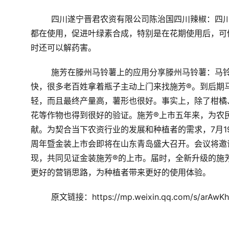
四川遂宁晋君农资有限公司陈治国
四川辣椒：
四
都在使用，促进叶绿素合成，特别是在花期使用后，可
时还可以解药害。
施芳在滕州马铃薯上的应用分享
滕州马铃薯：
马
快，很多老百姓拿着瓶子主动上门来找施芳
®
。到后期
轻，而且最终产量高，薯形也很好。
事实上，除了柑橘
花等作物也得到很好的验证。施芳®上市五年来，为农
献。
为契合当下农资行业的发展和种植者的需求，7月1
周年暨金装上市会即将在山东青岛盛大召开。会议将邀
现，共同见证金装施芳®的上市。届时，全新升级的施
更好的营销思路，为种植者带来更好的使用体验。
原文链接：https://mp.weixin.qq.com/s/arAwK