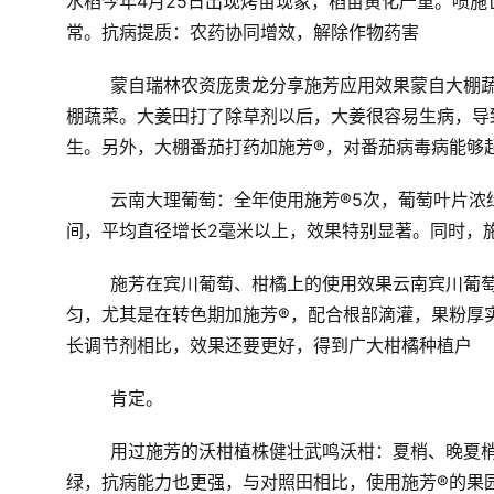
水稻今年4月25日出现烤苗现象，稻苗黄化严重。喷施
常。
抗病提质：农药协同增效，解除作物药害
蒙自瑞林农资庞贵龙分享施芳应用效果
蒙自大棚
棚蔬菜。大姜田打了除草剂以后，大姜很容易生病，导
生。另外，大棚番茄打药加施芳®，对番茄病毒病能够
云南大理葡萄：
全年使用施芳®5次，葡萄叶片浓
间，平均直径增长2毫米以上，效果特别显著。同时，
施芳在宾川葡萄、柑橘上的使用效果
云南宾川葡
匀，尤其是在转色期加施芳®，配合根部滴灌，果粉厚
长调节剂相比，效果还要更好，得到广大柑橘种植户
肯定。
用过施芳的沃柑植株健壮
武鸣沃柑：
夏梢、晚夏
绿，抗病能力也更强，与对照田相比，使用施芳
®
的果