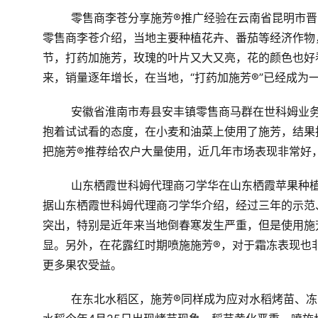
零售商李苍分享施芳®推广经验
在云南省昆明市晋
零售商李苍介绍，当地主要种植花卉、番茄等经济作物
节，打药加施芳，玫瑰的叶片又大又亮，花的颜色也好
来，销量逐年增长，在当地，“打药加施芳®”已经成为
安徽省淮南市寿县安丰镇零售商马群
在世科姆业务
抱着试试看的态度，在小麦和油菜上使用了施芳，结果
把施芳®推荐给农户大量使用，近几年市场表现非常好
山东栖霞世科姆代理商刁学华
在山东栖霞苹果种
据山东栖霞世科姆代理商刁学华介绍，经过三年的示范
突出，特别是近年来当地倒春寒发生严重，但是使用施
显。另外，在花露红时期喷施施芳®，对于霜冻表现也
更多果农受益。
在东北水稻区，施芳®同样成为应对水稻烤苗、