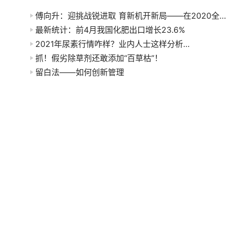
傅向升：迎挑战锐进取 育新机开新局——在2020全国石油和化工行业经济形势分析会上的讲话
最新统计：前4月我国化肥出口增长23.6%
2021年尿素行情咋样？业内人士这样分析…
抓！假劣除草剂还敢添加“百草枯”！
留白法——如何创新管理