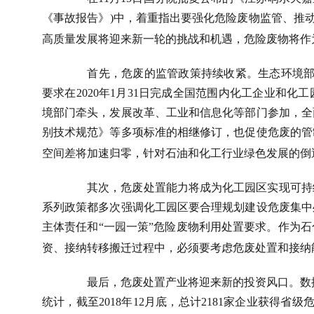
《事故报告》
)
中，着重指出要强化危险废物监管、推动
高质量发展将迎来新一轮的挑战和机遇，危险废物将作
首先，危废的监管政策持续收紧。生态环境
要求在
2020
年
1
月
31
日完成全国范围内化工企业和化工
境部门牵头，发展改革、工业和信息化等部门参加，全
别技术规范》等多项标准的相继修订，也促使危废的管
空间差将加速归零，针对石油和化工行业绿色发展的倒
其次，危废处置能力将成为化工园区实现可持
系列政策都多次强调化工园区要合理规划建设危废集中
主体责任和“一园一策”危险废物利用处置要求。作为
资、接纳转移搬迁过程中，必须要考虑危废处置和接纳
最后，危废处置产业将迎来新的投资风口。数
统计，截至
2018
年
12
月底，总计
2181
家企业获得省级