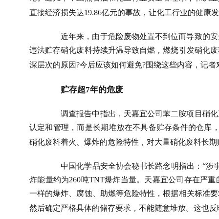
直接经济损失达
19.86
亿元的事故，让化工行业的健康发
近年来，由于危险废物处置不到位而导致的安
违法贮存硝化废料持续升温导致自燃，燃烧引发硝化废
深层次的原因
?
今后应该如何避免
?
围绕这些内容，记者
贮存超
7
年的危废
调查报告中指出，天嘉宜公司苯二胺项目硝化
认定和管理，而是长期堆放在不具备贮存条件的仓库
硝化废料着火、爆炸的危险特性，对大量硝化废料长期
中国化学品安全协会秘书长路念明指出：“涉
炸能量约为
260
吨
TNT
爆炸当量。天嘉宜公司存在严重
一样的爆炸、腐蚀、助燃等危险特性，根据相关标准要
然后确定严格具体的储存要求，不能随意堆放。这也反