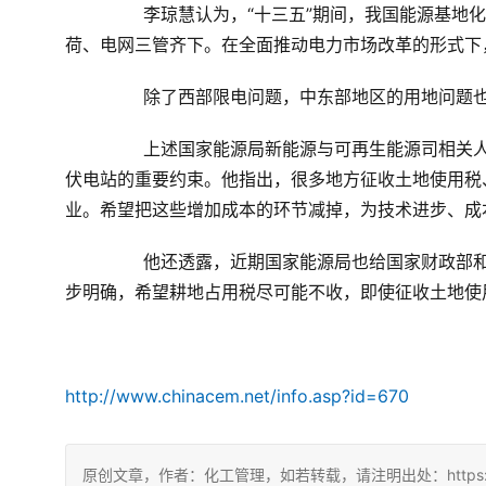
	　　李琼慧认为，“十三五”期间，我国能源基地化开发格局难以改变，解决我国新能源消纳问题需要电源、负
荷、电网三管齐下。在全面推动电力市场改革的形式下
	　　除了西部限电问题，中东部地区的用地问题
	　　上述国家能源局新能源与可再生能源司相关人士表示，中东部地区未利用土地少，土地成为中东部开发光
伏电站的重要约束。他指出，很多地方征收土地使用税
业。希望把这些增加成本的环节减掉，为技术进步、成
	　　他还透露，近期国家能源局也给国家财政部和国税总局致函，希望就土地使用税和耕地占用税等税种进一
步明确，希望耕地占用税尽可能不收，即使征收土地使
http://www.chinacem.net/info.asp?id=670
原创文章，作者：化工管理，如若转载，请注明出处：https://china