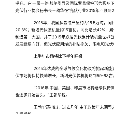
提升。在‘一带一路’战略引导及国际贸易保护形势影响
光伏行业协会秘书长王勃华在“光伏行业
2015
年回顾与
2015
年，我国多晶硅产量约为
16.5
万吨，同
20.8%
；新增光伏装机量约
15
吉瓦，同比增长
42%
，累
制造第一大国，并于
2015
年跃居光伏累计装机量世界首
发展继续向好，但光伏应用端的补贴拖欠、限电和光伏
上半年市场将比下半年旺盛
2015
年达成的全球气候变化协议将掀起新能
伏市场将保持快速增长，新增光伏装机将达到
59-68
吉
	　　“
2016
年,中国、美国、印度市场将继续保持
也逐步开始冒头。”王勃华说。
	　　王勃华还指出，过去几年,由于政策年末调整