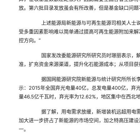
放。第六批目录发放虽会有所改善，但是基金缺口问题
	　　上述能源局新能源与可再生能源司相关人士说：“目前可再生能源补贴模式不可持续，可再生能源基金缺口
受多重因素影响难以简单通过提高可再生能源附加来解
控方向。”
	　　国家发改委能源研究所研究员时璟丽表示，解决补贴拖欠，从资金持续性角度来讲，应继续提高附加标
准，扩充资金来源渠道，提升化石能源成本；从项目获
	　　据国网能源研究院新能源与统计研究所所长
示：
2015
年全国弃光电量
40
亿，总发电量
400
亿，弃
量
46.5
亿千瓦时，弃光率为
12.62%
，地区集中在西北
	　　据了解，用电需求放缓，新增装机远超用电需求是造成弃光的主要原因。同时，部分地区火电直购电电量
加大进一步挤占了新能源的市场空间，加之特高压建设
一。