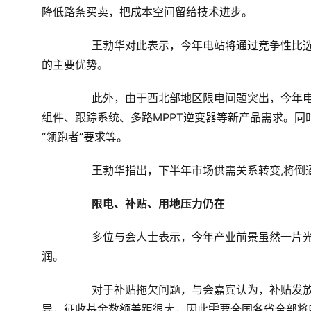
降低路条买卖，把成本空间留给技术进步。
	　　王勃华对此表示，今年电站将通过竞争性比选决定业主,新技术如高效组件、新产品如双玻组件将成为竞争
的主要优势。
	　　此外，由于西北部地区限电问题突出，今年电站将向中东部地区倾斜,农光、渔光互补等新模式将推动双玻
组件、跟踪系统、多路
MPPT
逆变器等新产品需求。同
“领跑者”要求等。 
	　　王勃华指出，下半年市场供需关系转变,将
　限电、补贴、用地压力仍在
	　　多位与会人士表示，今年产业前景虽然一片光明，但限电、补贴、土地等非技术性因素仍将蚕食电站利
润。
	　　对于补贴拖欠问题，与会嘉宾认为，补贴发放速度缓慢主要是因为基金缺口太大，各省之间由于禀赋差
异，征收基金数额差距很大，因此需要全国各省全部将