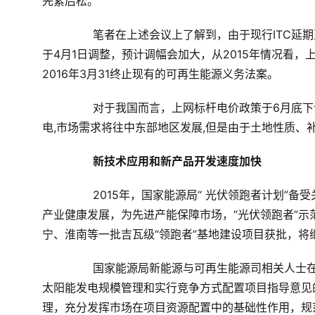
先紧后松。
	　　笔者在上述会议上了解到，由于现行
ITC
延期
于
4
月
1
日调整，预计调幅会加大，从
2015
年情况看，
2016
年
3
月
31
终止现有的可再生能源义务法案。
	　　对于我国而言，上网标杆电价政策于
6
月底下
电,市场需求将往中东部地区发展,但是由于土地性质、
　新技术应用和新产品开发速度加快
2015
年，国家能源局“ 光伏领跑者计划”备
产业健康发展，为先进产能保障市场，“光伏领跑者”
宁、淮南等一批吉瓦级“领跑者”基地建设项目获批，将
	　　国家能源局新能源与可再生能源司相关人士在上述研讨会上表示，国家能源局此前下发的《关于征求完善
太阳能发电规模管理和实行竞争方式配置项目指导意见
理，充分发挥市场在项目资源配置中的基础性作用，规