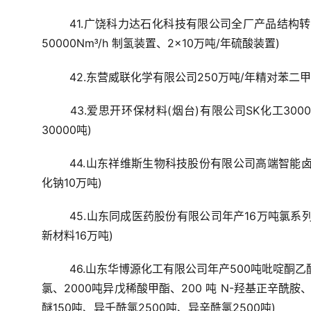
41.广饶科力达石化科技有限公司全厂产品结构转
50000Nm
/h 制氢装置、2×10万吨/年硫酸装置)
³
42.东营威联化学有限公司250万吨/年精对苯二
43.爱思开环保材料(烟台)有限公司SK化工3
30000吨)
44.山东祥维斯生物科技股份有限公司高端智能
化钠10万吨)
45.山东同成医药股份有限公司年产16万吨氯
新材料16万吨)
46.山东华博源化工有限公司年产500吨吡啶酮乙醇
氯、2000吨异戊稀酸甲酯、200 吨 N-羟基正辛酰胺
醚150吨、异壬酰氯2500吨、异辛酰氯2500吨)