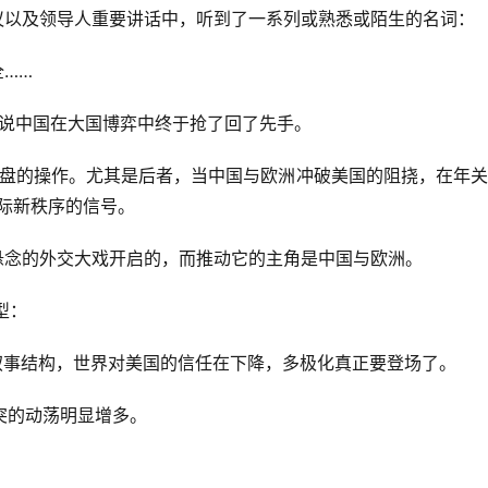
议以及领导人重要讲话中，听到了一系列或熟悉或陌生的名词：
……
以说中国在大国博弈中终于抢了回了先手。
本盘的操作。尤其是后者，当中国与欧洲冲破美国的阻挠，在年
际新秩序的信号。
悬念的外交大戏开启的，而推动它的主角是中国与欧洲。
型：
的叙事结构，世界对美国的信任在下降，多极化真正要登场了。
突的动荡明显增多。