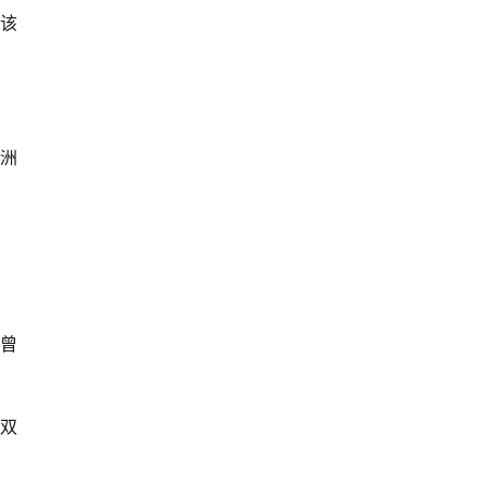
该
洲
曾
双