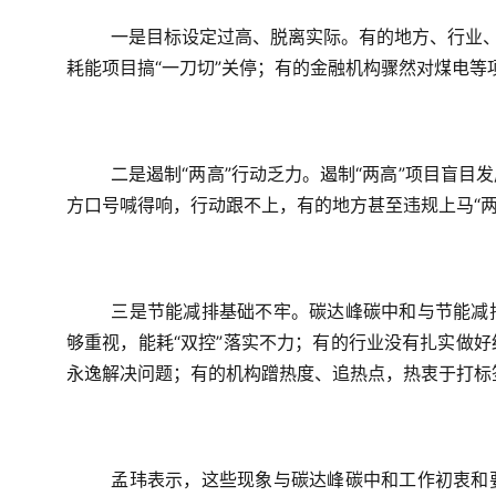
一是目标设定过高、脱离实际。
有的地方、行业
耗能项目搞
“一刀切”关停
；有的金融机构
骤然对煤电等
二是遏制“两高”行动乏力。
遏制“两高”项目盲目
方
口号喊得响，行动跟不上
，有的地方甚至违规上马“两
三是节能减排基础不牢。
碳达峰碳中和与节能减
够重视，
能耗“双控”落实不力
；有的行业没有扎实做好
永逸解决问题
；有的机构蹭热度、追热点，热衷于打标
孟玮表示，这些现象与碳达峰碳中和工作初衷和