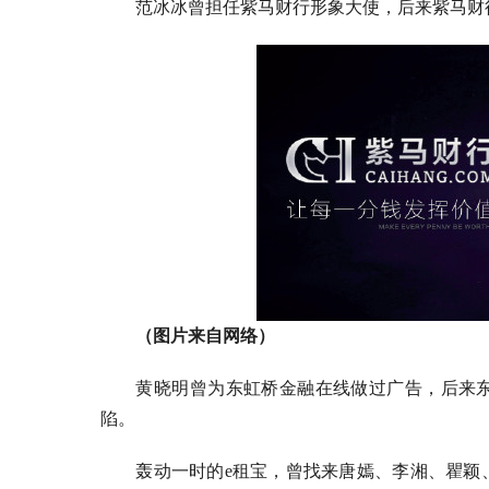
范冰冰曾担任紫马财行形象大使，后来紫马财
（图片来自网络）
黄晓明曾为东虹桥金融在线做过广告，后来
陷。
轰动一时的e租宝，曾找来唐嫣、李湘、瞿颖