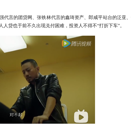
强代言的团贷网、张铁林代言的鑫琦资产、郎咸平站台的泛亚、
人人贷也于前不久出现兑付困难，投资人不得不“打折下车”。