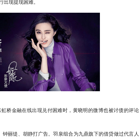
行出现提现困难。
东虹桥金融在线出现兑付困难时，黄晓明的微博也被讨债的评论
、钟丽缇、胡静打广告。羽泉组合为九鼎旗下的借贷做过代言人