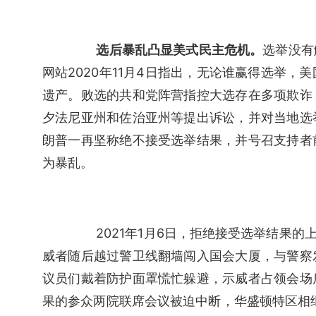
选后暴乱凸显美式民主危机。
选举没有
网站2020年11月4日指出，无论谁赢得选举
遗产。败选的共和党阵营指控大选存在多项欺诈
夕法尼亚州和佐治亚州等提出诉讼，并对当地选
朗普一再坚称绝不接受选举结果，并号召支持者
为暴乱。
　　2021年1月6日，拒绝接受选举结果
威者随后越过警卫线翻墙闯入国会大厦，与警察
议员们戴着防护面罩慌忙躲避，示威者占领会场
果的参众两院联席会议被迫中断，华盛顿特区相