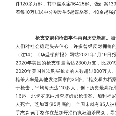
件120多万起，其中谋杀案16425起、强奸案139
着每10万居民中分别发生5起谋杀案、40余起强
枪支交易和枪击事件再创历史新高。
加
人们对社会稳定失去信心，许多曾经反对拥枪
（注14）《华盛顿邮报》网站2021年1月1
2020年美国的枪支销量高达2300万支，比2
2020年美国首次购买枪支的人数超过800万人。
枪杀人率是其他发达国家的25倍。“枪支暴力档案室
于枪击，平均每天达110多人，创下历史最高纪
1.6起。北卡罗来纳州查塔姆郡枪击案、加利福
人死亡。芝加哥仅5月底的一个周末就有85人被枪
手杰森·南丁格尔在芝加哥沿街疯狂滥杀民众，导