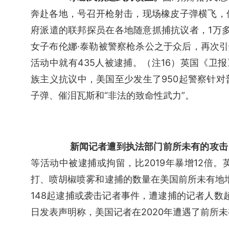
奔赴各地，号召开枪射击，现场橡皮子弹横飞，
府派遣的联邦探员在各地随意抓捕抗议者，1万多
女子布伦娜·泰勒被警察枪杀公之于众后，再次引
活动中就有435人被逮捕。（注16）英国《卫报》
族主义抗议中，美国至少发生了950起警察针
子弹、催泪瓦斯和“非法的致命性武力”。
新闻记者遭到执法部门前所未有的攻击
等活动中被逮捕或拘留，比2019年暴增12倍。
打、喷胡椒喷雾和逮捕的数量在美国前所未有地
148起逮捕或袭击记者事件，遭逮捕的记者人数超过
日发表声明称，美国记者在2020年遭遇了前所