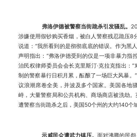
弗洛伊德被警察当街跪杀引发骚乱。
2
涉嫌使用假钞购买香烟，被白人警察残忍跪压8
说道：“我所看到的是彻彻底底的错误。作为黑人
声明指出：“弗洛伊德受到的仅是一项非暴力指
治民权律师委员会会长克里斯汀·克拉克指出：
制的警察暴行日积月累，酝酿了一场巨大风暴。”
议浪潮席卷全美，并波及多个国家。美国各地
峙，大量警察局和公共机构、商场商店被洗劫。英
遭警察当街跪杀之后，美国50个州的大约140
示威民众遭武力镇压。
面对沸腾的民怨