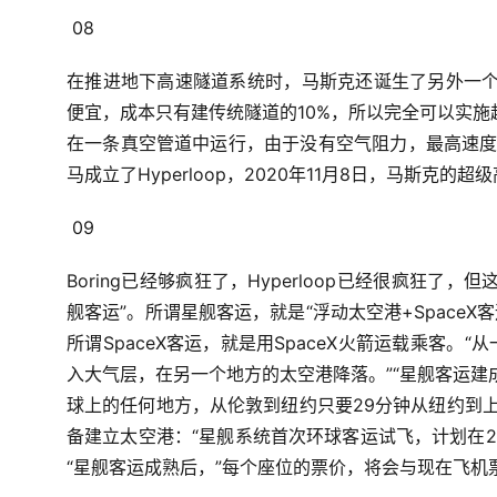
08
在推进地下高速隧道系统时，
马斯克还诞生了另外一
便宜，
成本只有建传统隧道的10%，
所以完全可以实施
在一条真空管道中运行，
由于没有空气阻力，
最高速度
马成立了Hyperloop，
2020年11月8日，
马斯克的超级
09
Boring已经够疯狂了，
Hyperloop已经很疯狂了，
但
舰客运”。
所谓星舰客运，
就是“浮动太空港+SpaceX客
所谓SpaceX客运，
就是用SpaceX火箭运载乘客。
“
入大气层，
在另一个地方的太空港降落。”
“星舰客运建
球上的任何地方，
从伦敦到纽约只要29分钟
从纽约到上
备建立太空港：
“星舰系统首次环球客运试飞，
计划在2
“星舰客运成熟后，”
每个座位的票价，
将会与现在飞机