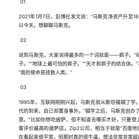
01
2021年1月7日，
彭博社发文说：
“马斯克净资产升至18
以今天，想聊聊马斯克。
02
说到马斯克，
大家说得最多的一个词就是——疯子。
“
子。”
“地球上最可怕的疯子。”
“天才和疯子的结合体。”
“我的使命是拯救人类。”
03
1995年，互联网刚刚兴起，
马斯克就从斯坦福辍了学
代的到来，自己却置身事外。”
辍学之后，
马斯克创办了
意。”
比如你想吃披萨，
但不知道去哪买才好，
只要登上
客评价最高的披萨店。
Zip2公司，相当于就是“百度
在看起来很平常，
但那时真的很牛逼，
想法非常非常超