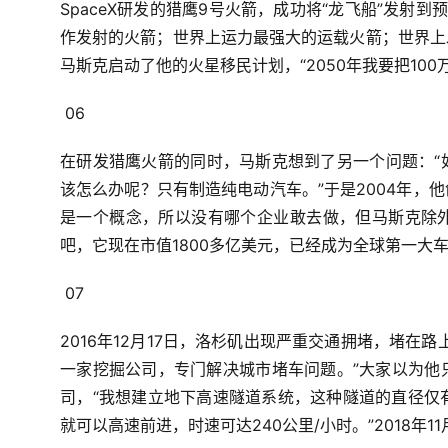
SpaceX研发的猎鹰9号火箭，成功将“龙飞船”发射
作发射的火箭；世界上运力最强大的运载火箭；世界上
马斯克启动了他的火星移民计划，“2050年我要把100
06
在研发猎鹰火箭的同时，
马斯克想到了另一个问题：
该怎么办呢？
只有制造纯电动汽车。”
于是2004年，
他
是一个概念，
所以没有哪个企业敢去做，
但马斯克除
吧，
它现在市值1800多亿美元，
已经成为全球第一大
07
2016年12月17日，
洛杉矶出现严重交通拥堵，
堵在路
一家挖掘公司，
专门解决城市堵车问题。”
大家以为他
司，
“我想建立地下高速隧道系统，
这种隧道的直径仅有
就可以高速前进，
时速可达240公里/小时。”
2018年1