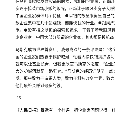
在马斯克嗖嗖发射火箭的时候，
我们的企业家，
正痴迷
痴迷于抢菜市场小贩的饭碗，
正痴迷于跟风卖房子大赚
中国企业家群体几个特征：
●以钱的数量来衡量自己的
数企业集中在几个最赚钱、能赚快钱的行业。
●跟风严
争。
●没有持之以恒的探索和追求，干着干着就跟风
少企业家。
中国大部分所谓的企业家，
其实都是投机商
马斯克成为世界首富后，我最喜欢的一条评论是：“这
国的企业家们热衷于搞护城河，忙着大挣快钱搞护城河
就可以让基业长青，但我更欣赏马斯克的态度：“企业
大的护城河就是一路狂奔。”马斯克的经历证明了一点
反。那些致力于造福人类，致力于科技改变世界，致力
他们最终会赚到最多的钱。
15
《人民日报》最近有一个社评，
把企业家问题说得一