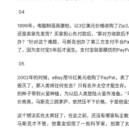
04
1999年，电脑制造商康柏，
以3亿美元价格收购了Zip2
还是卖家先发货？
买家担心先付款后，
“那对方收款后
办？”
针对这个难题，
马斯克创办了第三方支付平台Pay
了，
因为支付宝5年后才诞生。
支付宝就是模仿的PayPa
05
2002年的时候，
eBay用15亿美元收购了PayPal。
卖了
毁灭了，
那人类将往何处去？
只有去外太空才能生存。
的种子带到火星种植，
为以后人类登陆火星作准备。”
价奇高，
马斯克三顾茅庐，
依然压不下价格，
于是他诞
这个想法实在太疯狂了，在此之前，还没有哪家私企敢
马斯克才不管，他重金招揽了一批科学家，创建了太空探