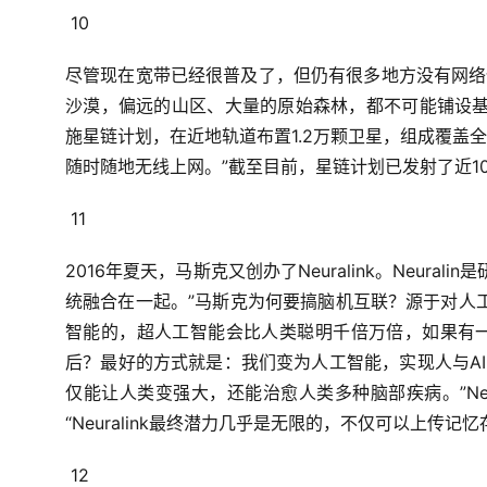
10
尽管现在宽带已经很普及了，
但仍有很多地方没有网络
沙漠，
偏远的山区、大量的原始森林，
都不可能铺设
施星链计划，
在近地轨道布置1.2万颗卫星，
组成覆盖全
随时随地无线上网。”
截至目前，
星链计划已发射了近1
11
2016年夏天，
马斯克又创办了Neuralink。
Neurali
统融合在一起。”
马斯克为何要搞脑机互联？
源于对人
智能的，
超人工智能会比人类聪明千倍万倍，
如果有
后？
最好的方式就是：
我们变为人工智能，
实现人与A
仅能让人类变强大，
还能治愈人类多种脑部疾病。”
N
“Neuralink最终潜力几乎是无限的，
不仅可以上传记忆
12