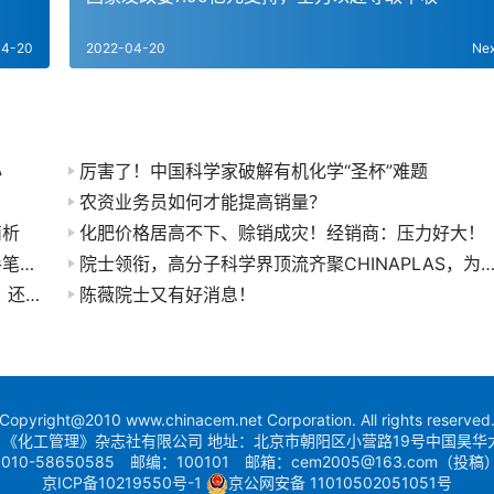
04-20
2022-04-20
Ne
心
厉害了！中国科学家破解有机化学“圣杯”难题
农资业务员如何才能提高销量？
简析
化肥价格居高不下、赊销成灾！经销商：压力好大！
260亿元项目开工，500亿元项目签约！恒力大手笔投资大连
院士领衔，高分子科学界顶流齐聚CHINAPLAS，为了啥
2021年刚开始，中国就晒出“出色”成绩单，外媒：还是得看中国
陈薇院士又有好消息！
Copyright@2010 www.chinacem.net Corporation. All rights reserved
《化工管理》杂志社有限公司 地址：北京市朝阳区小营路19号中国昊华
010-58650585 邮编：100101 邮箱：cem2005@163.com（投稿
京ICP备10219550号-1
京公网安备 11010502051051号