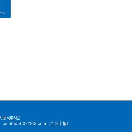
xt
事儿？
.
大厦A座6层
） cemtop500@163.com（企业申报）