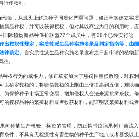
料行使权利。 
始创新，从源头上解决种子同质化严重问题，修正草案建立实质
物新品种权，并可以获得授权，但对其以商业为目的利用时，应
国际植物新品种保护联盟77个成员中，有68个已经实行这一
作出授权性规定，实质性派生品种实施名录及判定指南等，由国
法律确定。
自实质性派生品种实施名录发布之日起申请的植物新
既往。 
品种权行为的威慑力，修正草案加大了惩罚性赔偿数额，对权利
可以确定数额的，将赔偿数额的上限由三倍提高到五倍，难以确
。
为保护种子市场正常交易，增加侵权人合法来源抗辩条款。
修
可的授权品种的繁殖材料或者收获材料，能证明该繁殖材料或者
果树种苗生产检验、检疫的管理，防止携带疫病果树种苗流入
育条件，
不具有无检疫性有害生物的种子生产地点或者县级以上