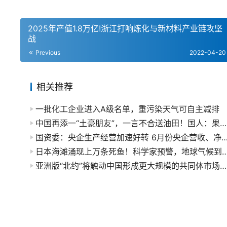
2025年产值1.8万亿!浙江打响炼化与新材料产业链攻坚
战
Previous
2022-04-20
相关推荐
一批化工企业进入A级名单，重污染天气可自主减排
中国再添一“土豪朋友”，一言不合送油田！国人：果然是好兄弟
国资委：央企生产经营加速好转 6月份央企营收、净利润同步实现正增
日本海滩涌现上万条死鱼！科学家预警，地球气候到了不可逆临界点，留
亚洲版“北约”将触动中国形成更大规模的共同体市场（2）