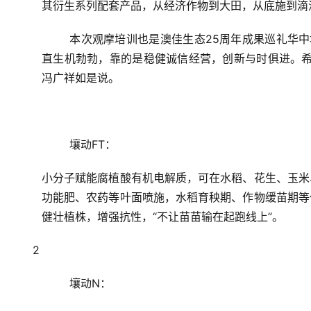
其衍生系列配套产品，从经济作物到大田，从底施到滴
本次观摩培训也是澳佳生态25周年成果巡礼华
直生机勃勃，靠的是稳健诚信经营，创新与时俱进。希
冯广祥如是说。
壤动FT：
小分子赋能腐植酸有机电解质，可在水稻、花生、玉米
功能肥、农药等叶面喷施，水稻育秧期、作物缓苗期等
健壮植株，增强抗性，“不让苗苗输在起跑线上”。
2
壤动N：