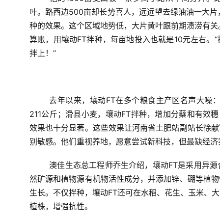
叶。路西边500亩却长势喜人，远远望去绿油油一大片
种的效果。这个区域地势低，大片黄叶跟前期渍涝有关
算账，用壤动FT拌种，每亩地投入也就是10元左右。
拌上！”
去年以来，壤动FT在多个粮食主产区名声大噪
211公斤；滑县小麦，壤动FT拌种，增加分蘖和有效
效果也十分显著。这些效果让河南省土肥站副站长徐献
别敏感。他们重视养地，愿意尝试新科技，但最缺经济
澳佳生态总工程师乔生介绍，壤动FT是采用异
然矿源和植物源有机物活性成分，并添加锌、硼等植物
生长。不仅拌种，壤动FT还可在水稻、花生、玉米、
植株，增强抗性。