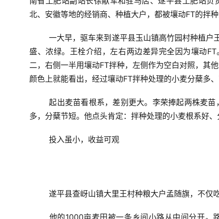
南省土肥站副站长徐献军和驻马店、遂平县土肥站负责
北、安徽等地的经销商、种植大户，都被壤动FT的拌
一大早，驱车来到遂平县玉山镇高竹园村种植户
盛、浓绿。王栓介绍，左右两边差异完全因为壤动FT。
二，右侧一半用壤动FT拌种，左侧作为空白对照，其
颜色上就能看出，经过壤动FT拌种处理的小麦分蘖多
起出麦苗看根系，差别更大。李荣捧起两株麦苗
多，分蘖节短。他点头肯定：拌种处理的小麦根系好、
投入虽小，收益可观
遂平县查岈山镇大里王村种粮大户孟随旗，不仅吃
他的1000亩麦田被一条乡间小路从中间分开。