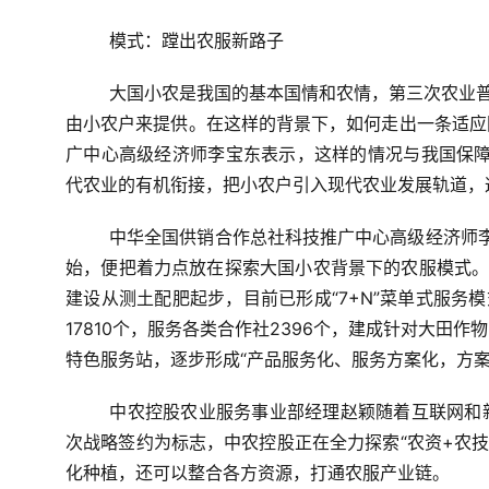
模式：蹚出农服新路子
	大国小农是我国的基本国情和农情，第三次农业普查结果显示，我国71.4%的耕地由小农户经营，80%的农产品
由小农户来提供。在这样的背景下，如何走出一条适应
广中心高级经济师李宝东表示，这样的情况与我国保障
代农业的有机衔接，把小农户引入现代农业发展轨道，
	中华全国供销合作总社科技推广中心高级经济师李宝东作为服务“三农”的“国家队”，中农控股从搭建农服平台开
始，便把着力点放在探索大国小农背景下的农服模式。
建设从测土配肥起步，目前已形成“7+N”菜单式服务
17810个，服务各类合作社2396个，建成针对大田
特色服务站，逐步形成“产品服务化、服务方案化，方案
	中农控股农业服务事业部经理赵颖随着互联网和新媒体技术的不断发展，为农服务的手段也在与时俱进。以此
次战略签约为标志，中农控股正在全力探索“农资+农技
化种植，还可以整合各方资源，打通农服产业链。