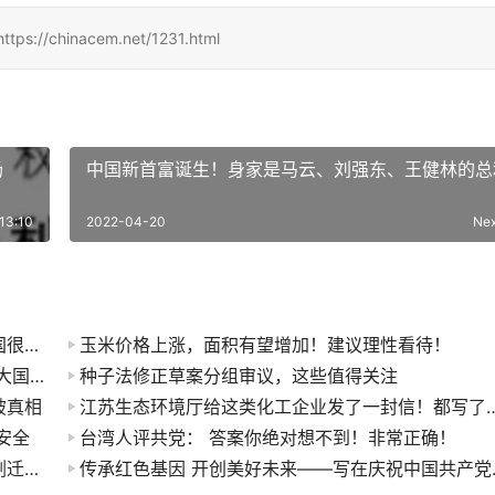
inacem.net/1231.html
场
中国新首富诞生！身家是马云、刘强东、王健林的总
13:10
2022-04-20
Ne
石油交易改用人民币结算！中国被世界认可，美国很生气也很无奈
玉米价格上涨，面积有望增加！建议理性看待！
很少有人能猜到的开局：2021，中国居然抢到了大国博弈的先机
种子法修正草案分组审议，这些值得关注
破真相
江苏生态环境厅给这类化工企业发了一封
安全
台湾人评共党： 答案你绝对想不到！非常正确！
打造绿色迭代的新高地，嘉兴北化十万吨橡胶助剂迁扩建项目奠基
传承红色基因 