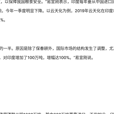
应，以保障我国粮食安全。”易宣刚表示，印度每年要从中国进口
响，今年一季度明显下降。以云天化为例，
2019
年云天化在印度
5%
。
的一半。原因是除了保春耕外，国际市场的结构发生了调整，尤
，对印度增加了
100
万吨，增幅达
100%
。
”
易宣刚说。