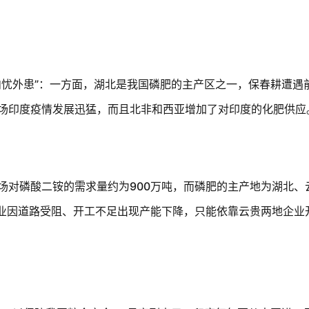
内忧外患”：一方面，湖北是我国磷肥的主产区之一，保春耕遭遇
场印度疫情发展迅猛，而且北非和西亚增加了对印度的化肥供应
场对磷酸二铵的需求量约为
900
万吨，而磷肥的主产地为湖北、
业因道路受阻、开工不足出现产能下降，只能依靠云贵两地企业