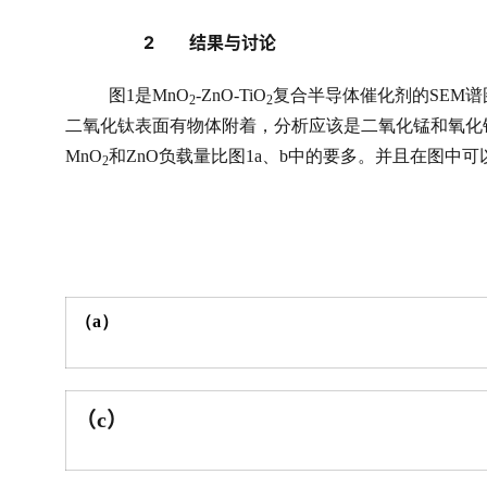
2        
结果与讨论
图
1
是
MnO
-ZnO-TiO
复合半导体催化剂的
SEM
谱
2
2
二氧化钛表面有物体附着，分析应该是二氧化锰和氧化
MnO
和
ZnO
负载量比图
1a
、
b
中的要多。并且在图中可
2
（
a
）
（
）
c