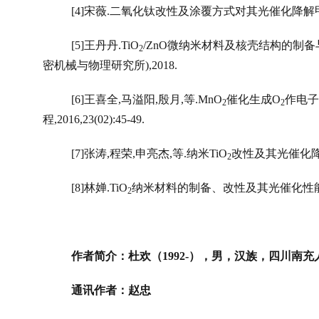
[4]
宋薇
.
二氧化钛改性及涂覆方式对其光催化降解
[5]
王丹丹
.TiO
/ZnO
微纳米材料及核壳结构的制备
2
密机械与物理研究所
),2018.
[6]
王喜全
,
马溢阳
,
殷月
,
等
.MnO
催化生成
O
作电子
2
2
程
,2016,23(02):45-49.
[7]
张涛
,
程荣
,
申亮杰
,
等
.
纳米
TiO
改性及其光催化
2
[8]
林婵
.TiO
纳米材料的制备、改性及其光催化性
2
作者简介：杜欢（
1992-
），男，汉族，四川南充
通讯作者：赵忠