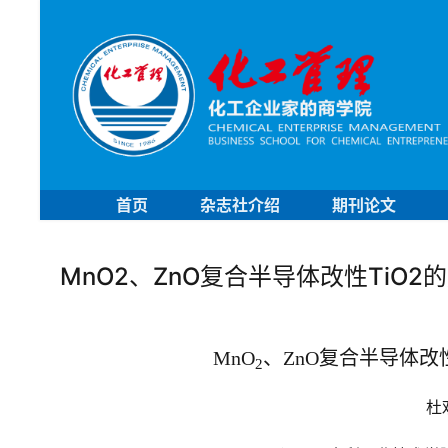
首页
杂志社介绍
期刊论文
MnO2、ZnO复合半导体改性TiO2
、
复合半导体改
MnO
ZnO
2
杜