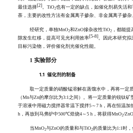
[2]
最佳选择
。
TiO
也有一定的缺点，如催化剂易失活和
2
荼，主要的改性方法有金属离子掺杂、非金属离子掺杂
经研究，单独
MnO
和
ZnO
摻杂改性
TiO
，都能提
2
2
[5-8]
隙发生红移，提高可见光利用效率
。因此本研究拟
目标污染物，评价催化剂光催化性能。
1 
实验部分
1.1  
催化剂的制备
取一定质量的硝酸锰溶解在蒸馏水中，再将一定
（
Mn
与
Zn
的摩尔比为
3:1
之间）。将一定质量的锐钛矿
于溶液中用磁力搅拌器常温下搅拌
5
～
7 h
，再在恒温加
h
，再放到马弗炉中
500℃
焙烧
4
～
5 h
，将获得
MnO
/ZnO
2
当
MnO
与
ZnO
的质量和与
TiO
的质量比为
1:1
时，
2
2