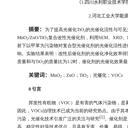
（
四川水利职业技术学
1.
河北工业大学能
 2.
摘要：
为了提高光催化
TiO
的光催化活性与可见
2
MnO
/ZnO/TiO
复合改性光催化剂，利用
SEM
、
XRD
、
2
2
射下以甲苯为污染物对复合型光催化剂的光催化活性进
响。实验结果表明：改性后催化剂的光催化净化效率得
质量和与
TiO
的质量比为
1:2
时，催化剂的光催化效果最
2
关键词：
光催化
MnO
；
ZnO
；
TiO
；
；
VOCs
2
2
0 
引言
挥发性有机物（
VOC
）是有害的气体污染物，是
因此，
VOCs
治理技术已成为当前的研究热点。由于其
[1]
污染，光催化技术引发广泛的关注与研究
。催化剂是
高、稳定性好等技术优点，且具有无害、价廉、易得、