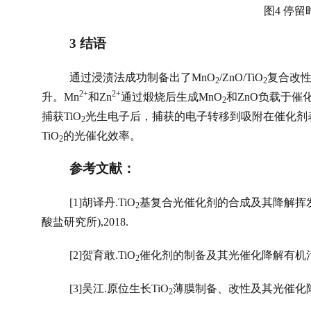
图
4 
停留
3 
结语
通过浸渍法成功制备出了
MnO
/ZnO/TiO
复合改
2
2
2+
2+
升。
Mn
和
Zn
通过煅烧后生成
MnO
和
ZnO
负载于催
2
捕获
TiO
光生电子后，捕获的电子转移到吸附在催化剂
2
TiO
的光催化效率。
2
参考文献：
[1]
胡译丹
.TiO
基复合光催化剂的合成及其降解挥
2
酸盐研究所
),2018. 
[2]
贺育敢
.TiO
催化剂的制备及其光催化降解有机
2
[3]
吴江
.
原位生长
TiO
薄膜制备、改性及其光催化
2