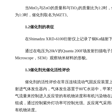
当
MnO
与
ZnO
的质量和与
TiO
的质量比为
1:2
时，
2
2
为
1:3
时，催化剂取名为
MZT3
。
1.2
催化剂的表征
在
Shimadzu XRD-6100
衍射仪上记录了铜
Kα
辐射
通过在电压为
20kV
的
Quanta 200F
场发射扫描电子
Microscope
，
SEM
）观察纳米材料的形貌。
1.3
催化剂光催化活性评价
催化剂的活性评价在常压连续流动气固反应装置
射进气体发生器内，气体发生器置于
80
℃
水浴中，甲苯
气流量来控制进入反应管的有机物浓度和有机污染物在
组成，通过控制紫外灯功率可控制光强。反应尾气采用
有机物浓度。