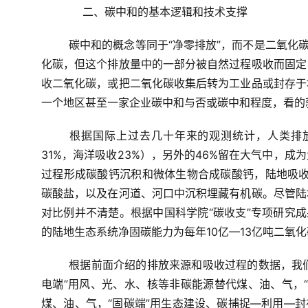
    二、碳中和的基本逻辑和技术支撑
碳中和的概念等同于“净零排放”，而不是二氧化
化碳，但这个排放量中的一部分被自然过程吸收而固定
收二氧化碳，或把二氧化碳收集后转为工业品或封存于
一个地区甚至一家企业碳中和与否或碳中和程度，看的
根据国际上过去几十年来的观测统计，人类排
31%，海洋吸收23%），另外的46%留在大气中，
过程形成碳酸钙沉积和微体生物合成碳酸钙，陆地吸收
碳酸盐，以及在河道、河口中沉积埋藏有机碳。尽管陆
对比例并不清楚。根据中国科学院“碳收支”专项研究成果
的陆地生态系统净固碳能力为每年10亿—13亿吨二氧
根据前面介绍的排放来源和吸收过程的数据，我们
电端”用风、光、水、核等非碳能源替代煤、油、气，
煤、油、气，“固碳端”用生态建设、碳捕捉—利用—封